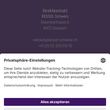
Direktkontakt
KESSEL Schweiz
Deisrütistrasse 6
8472 Seuzach
verkauf@kessel-schweiz.ch
+41 (0) 52 335 00 10
Abonnieren Sie unseren Newsletter
Jetzt anmelden
Datenschutz
Impressum