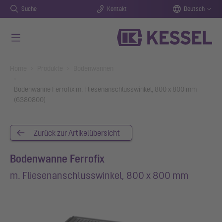
Suche
Kontakt
Deutsch
Zum Hauptinhalt springen
You are here:
Home
Produkte
Bodenwannen
Bodenwanne Ferrofix m. Fliesenanschlusswinkel, 800 x 800 mm
(6380800)
Zurück zur Artikelübersicht
Bodenwanne Ferrofix
m. Fliesenanschlusswinkel, 800 x 800 mm