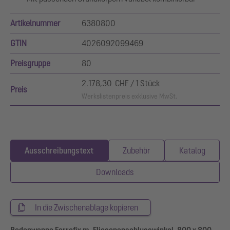
Artikelnummer
6380800
GTIN
4026092099469
Preisgruppe
80
2.178,30 CHF / 1 Stück
Preis
Werkslistenpreis exklusive MwSt.
Ausschreibungstext
Zubehör
Katalog
Downloads
In die Zwischenablage kopieren
Bodenwanne Ferrofix m. Fliesenanschlusswinkel, 800 x 800