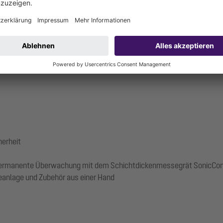
n. Das Kurhotel gehört zu den Green Key zertifizierten Hotels, die n
herheit
e permanente Überwachung mit dem Schichtdickenmessegrät SonicCon
nlage und Zubehör aus einer Hand