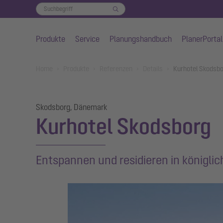
Produkte
Service
Planungshandbuch
PlanerPortal
Zum Hauptinhalt springen
You are here:
Home
Produkte
Referenzen
Details
Kurhotel Skodsb
Skodsborg, Dänemark
Kurhotel Skodsborg
Entspannen und residieren in königli