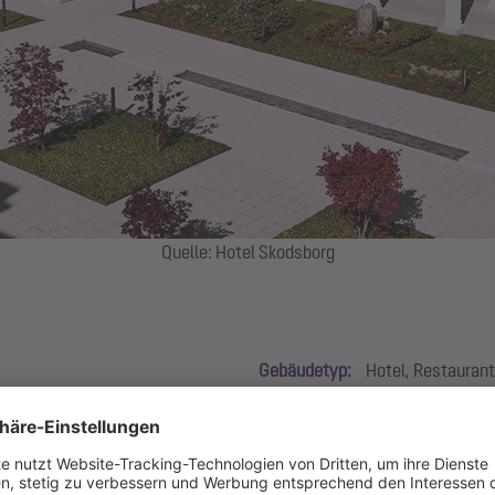
Quelle: Hotel Skodsborg
Gebäudetyp:
Hotel, Restaurant
Produktgruppen:
Abscheidetech
en Gebäuden zwischen grünen Wiesen und dem blauen Meer. An diesem 