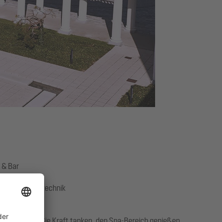
 & Bar
nik, Pumpentechnik
Ort können Sie Kraft tanken, den Spa-Bereich genießen,