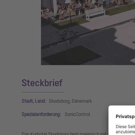
Steckbrief
Stadt, Land:
Skodsborg, Dänemark
Spezialanforderung:
SonicControl
Das Kurhotel Skodsborg liegt malerisch mit seinen weiß