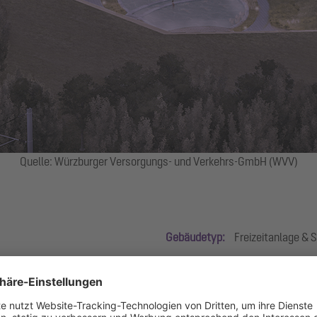
Quelle: Würzburger Versorgungs- und Verkehrs-GmbH (WVV)
Gebäudetyp:
Freizeitanlage &
Produktgruppen:
Abläufe
en Erlebnis- und Sportbecken, Röhrenrutsche, Dampfbad, großer Sauna