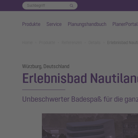
Produkte
Service
Planungshandbuch
PlanerPortal
Zum Hauptinhalt springen
You are here:
Home
Produkte
Referenzen
Details
Erlebnisbad Naut
Würzburg, Deutschland
Erlebnisbad Nautila
Unbeschwerter Badespaß für die ganz