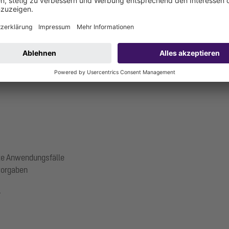
denabläufe von KESSEL sorgen dafür, dass das anfallende Wasser auf
en Ecoguss Abläufe mit Variofix Dünnbettaufsätzen verbaut. Dadurch 
 sich rutschfrei im gesamten Gebäude bewegen und einem unbeschwer
te Anwendungsfälle
zvorgaben
r