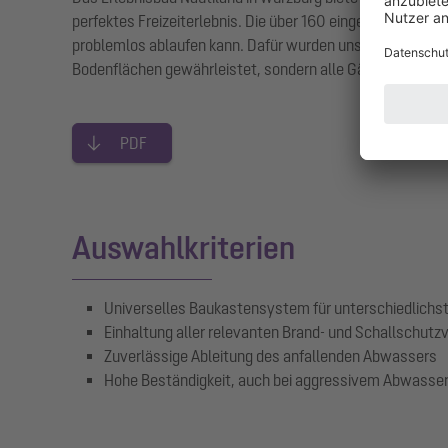
perfektes Freizeiterlebnis. Die über 160 eingesetzten Bo
problemlos ablaufen kann. Dafür wurden unsere beständig
Bodenflächen gewährleistet, sondern alle Gäste können
PDF
Auswahlkriterien
Universelles Baukastensystem für unterschiedlichs
Einhaltung aller relevanten Brand- und Schallschut
Zuverlässige Ableitung des anfallenden Abwassers
Hohe Beständigkeit, auch bei aggressivem Abwasse