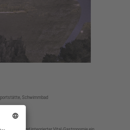
 Sportstätte, Schwimmbad
landschaft und integrierter Vital-Gastronomie ein