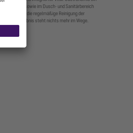
 allen Gängen sowie im Dusch- und Sanitärbereich
ist nicht nur die regelmäßige Reinigung der
ten Badeerlebnis steht nichts mehr im Wege.