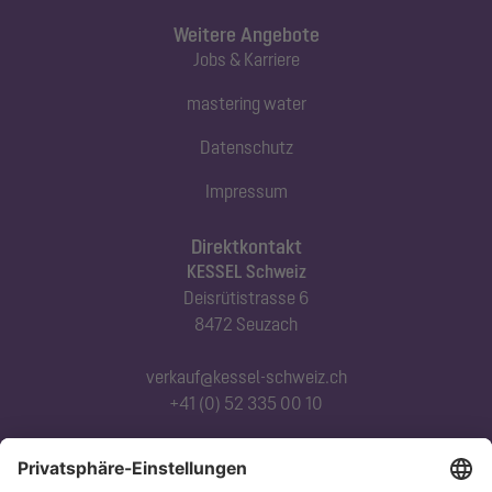
Weitere Angebote
Jobs & Karriere
mastering water
Datenschutz
Impressum
Direktkontakt
KESSEL Schweiz
Deisrütistrasse 6
8472 Seuzach
verkauf@kessel-schweiz.ch
+41 (0) 52 335 00 10
Abonnieren Sie unseren Newsletter