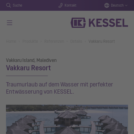
Suche
Kontakt
Deutsch
Zum Hauptinhalt springen
You are here:
Home
Produkte
Referenzen
Details
Vakkaru Resort
Vakkaru Island, Malediven
Vakkaru Resort
Traumurlaub auf dem Wasser mit perfekter
Entwässerung von KESSEL.