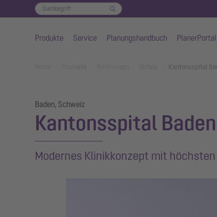
Produkte
Service
Planungshandbuch
PlanerPortal
Zum Hauptinhalt springen
You are here:
Home
Produkte
Referenzen
Details
Kantonsspital B
Baden, Schweiz
Kantonsspital Baden
Modernes Klinikkonzept mit höchsten