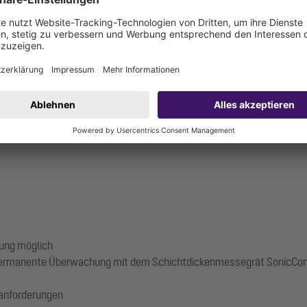
Baden (KSB) den Klinikalltag komplett neu und bündelt seine mediz
sowie einem Mitarbeiterrestaurant ist auch eine Großküche in dem n
sichtigt dabei nicht nur die spezifische Einbausituation, sondern e
ung möglich
e permanente Überwachung mit dem Schichtdickenmessegrät SonicCon
zanforderungen