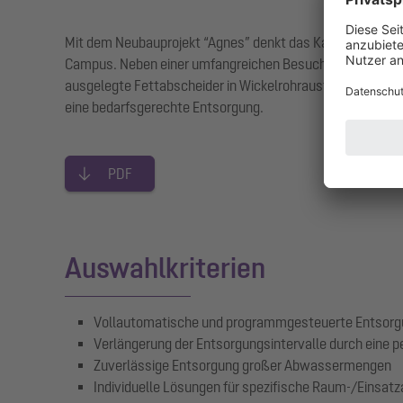
Mit dem Neubauprojekt “Agnes” denkt das Kantonsspital 
Campus. Neben einer umfangreichen Besuchergastronomie 
ausgelegte Fettabscheider in Wickelrohrausführung berück
eine bedarfsgerechte Entsorgung.
PDF
Auswahlkriterien
Vollautomatische und programmgesteuerte Entsorg
Verlängerung der Entsorgungsintervalle durch ein
Zuverlässige Entsorgung großer Abwassermengen
Individuelle Lösungen für spezifische Raum-/Einsat