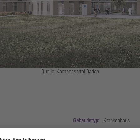
Quelle: Kantonsspital Baden
Gebäudetyp:
Krankenhaus
Produktgruppen:
Abscheidetechn