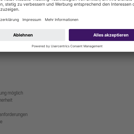
ome mit Geschäften, Restaurants und Biergarten: Der neue Center P
iegt das auch an der zuverlässig arbeitenden Technologie von KESSEL
ung möglich
herheit
zanforderungen
te