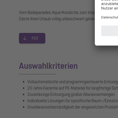
Vom Badeparadies Aqua Mundo bis zum tropischen Market D
Gäste ihren Urlaub völlig unbeschwert genießen können, l
PDF
Auswahlkriterien
Vollautomatische und programmgesteuerte Entsorg
20 Jahre Garantie auf PE-Material für langfristige Sic
Zuverlässige Entsorgung großer Abwassermengen
Individuelle Lösungen für spezifische Raum-/Einsat
Grundwasserbeständigkeit der eingesetzten Produk