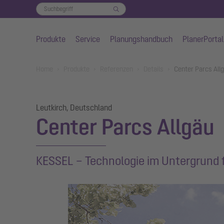
Produkte
Service
Planungshandbuch
PlanerPortal
Zum Hauptinhalt springen
You are here:
Home
Produkte
Referenzen
Details
Center Parcs All
Leutkirch, Deutschland
Center Parcs Allgäu
KESSEL – Technologie im Untergrund f