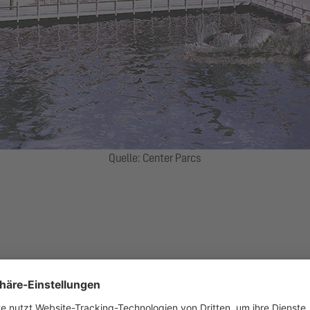
Quelle: Center Parcs
Gebäudetyp:
Restaurant & Bar,
Produktgruppen:
Abscheidetech