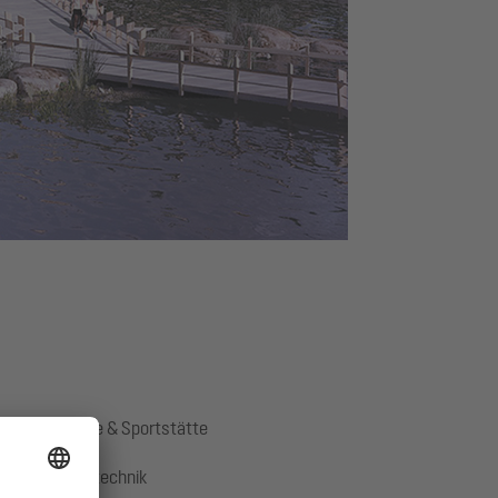
 Freizeitanlage & Sportstätte
nik, Pumpentechnik