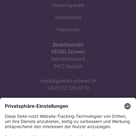
mastering water
Datenschutz
Impressum
Direktkontakt
KESSEL Schweiz
Deisrütistrasse 6
8472 Seuzach
verkauf@kessel-schweiz.ch
+41 (0) 52 335 00 10
Abonnieren Sie unseren Newsletter
Jetzt anmelden