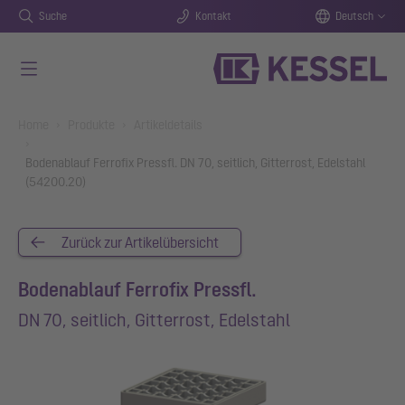
Suche
Kontakt
Deutsch
Zum Hauptinhalt springen
You are here:
Home
Produkte
Artikeldetails
Bodenablauf Ferrofix Pressfl. DN 70, seitlich, Gitterrost, Edelstahl
(54200.20)
Zurück zur Artikelübersicht
Bodenablauf Ferrofix Pressfl.
DN 70, seitlich, Gitterrost, Edelstahl