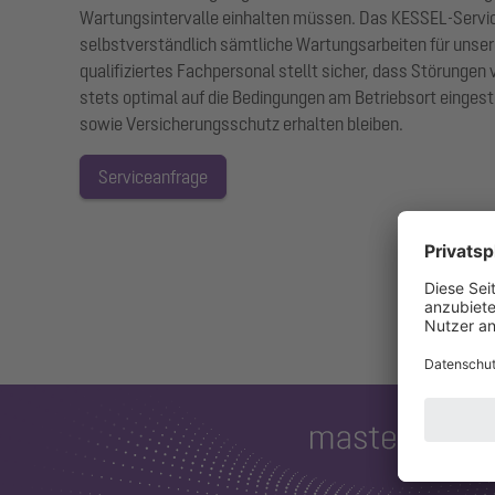
Wartungsintervalle einhalten müssen. Das KESSEL-Servi
selbstverständlich sämtliche Wartungsarbeiten für unser
qualifiziertes Fachpersonal stellt sicher, dass Störungen
stets optimal auf die Bedingungen am Betriebsort eingest
sowie Versicherungsschutz erhalten bleiben.
Serviceanfrage