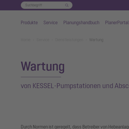
Produkte
Service
Planungshandbuch
PlanerPortal
Zum Hauptinhalt springen
You are here:
Home
Service
Dienstleistungen
Wartung
Wartung
von KESSEL-Pumpstationen und Absc
Durch Normen ist geregelt, dass Betreiber von Hebeanla