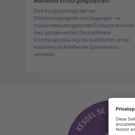
Manuelles Entsorgungssystem
Die Entsorgung erfolgt über das
Direktentsorgungsrohr zum Saugwagen – es
müssen keine unhygienischen Schläuche durch das
Haus gezogen werden. Der empfohlene
Entsorgungszyklus liegt bei zwei Wochen, um ein
Aushärten und Anhaften der Speisereste zu
vermeiden.