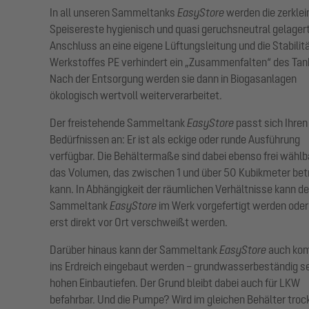
In all unseren Sammeltanks
EasyStore
werden die zerklei
Speisereste hygienisch und quasi geruchsneutral gelagert
Anschluss an eine eigene Lüftungsleitung und die Stabilit
Werkstoffes PE verhindert ein „Zusammenfalten“ des Tan
Nach der Entsorgung werden sie dann in Biogasanlagen
ökologisch wertvoll weiterverarbeitet.
Der freistehende Sammeltank
EasyStore
passt sich Ihren
Bedürfnissen an: Er ist als eckige oder runde Ausführung
verfügbar. Die Behältermaße sind dabei ebenso frei wählb
das Volumen, das zwischen 1 und über 50 Kubikmeter be
kann. In Abhängigkeit der räumlichen Verhältnisse kann de
Sammeltank
EasyStore
im Werk vorgefertigt werden oder
erst direkt vor Ort verschweißt werden.
Darüber hinaus kann der Sammeltank
EasyStore
auch kom
ins Erdreich eingebaut werden – grundwasserbeständig se
hohen Einbautiefen. Der Grund bleibt dabei auch für LKW
befahrbar. Und die Pumpe? Wird im gleichen Behälter troc