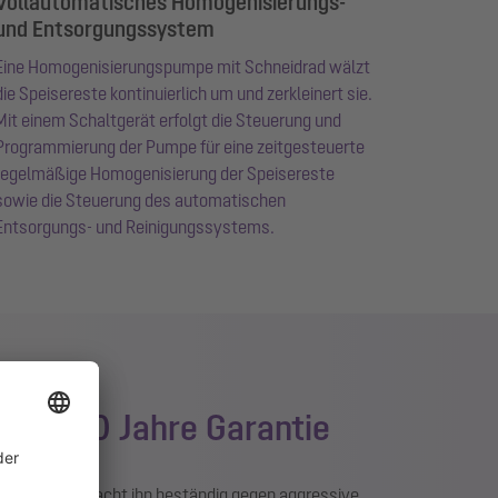
Vollautomatisches Homogenisierungs-
und Entsorgungssystem
Eine Homogenisierungspumpe mit Schneidrad wälzt
die Speisereste kontinuierlich um und zerkleinert sie.
Mit einem Schaltgerät erfolgt die Steuerung und
Programmierung der Pumpe für eine zeitgesteuerte
regelmäßige Homogenisierung der Speisereste
sowie die Steuerung des automatischen
Entsorgungs- und Reinigungssystems.
ei – 20 Jahre Garantie
hylen. Das macht ihn beständig gegen aggressive