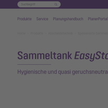
Produkte
Service
Planungshandbuch
PlanerPortal
Zum Hauptinhalt springen
You are here:
Home
Produkte
Abscheidetechnik
Speisereste-Sammel
Sammeltank
EasySt
Hygienische und quasi geruchsneutra