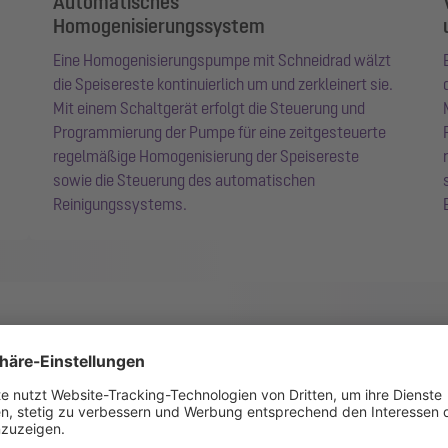
Automatisches
Homogenisierungssystem
Eine Homogenisierungspumpe mit Schneidrad wälzt
die Speisereste kontinuierlich um und zerkleinert sie.
Mit einem Schaltgerät erfolgt die Steuerung und
Programmierung der Pumpe für eine zeitgesteuerte
regelmäßige Homogenisierung der Speisereste
sowie die Steuerung des automatischen
Reinigungssystems.
100 % korrosionsfr
Unsere Behälter bestehen aus Polyet