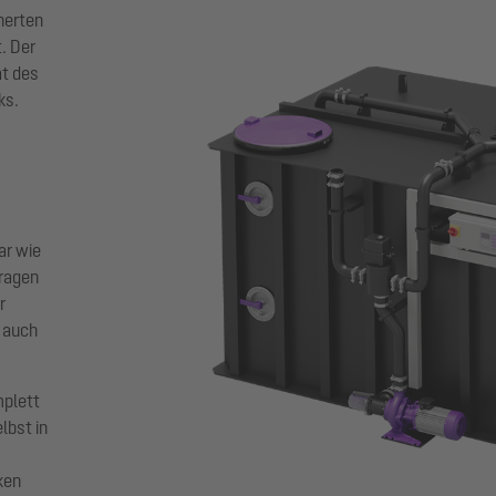
nerten
. Der
ät des
ks.
ar wie
tragen
r
 auch
plett
lbst in
ken