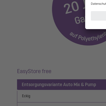
EasyStore free
Entsorgungsvariante Auto Mix & Pump
Eckig