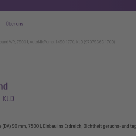
Über uns
ound WR, 7500 l, AutoMixPump, 1450-1770, Kl.D (97075G6C-170D)
nd
 Kl.D
(DA) 90 mm, 7500 l, Einbau ins Erdreich, Dichtheit geruchs- und t