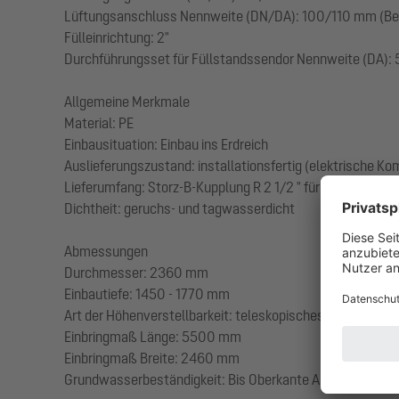
Lüftungsanschluss Nennweite (DN/DA): 100/110 mm (Bel
Fülleinrichtung: 2"
Durchführungsset für Füllstandssendor Nennweite (DA)
Allgemeine Merkmale
Material: PE
Einbausituation: Einbau ins Erdreich
Auslieferungszustand: installationsfertig (elektrische K
Lieferumfang: Storz-B-Kupplung R 2 1/2 " für Saugwagen
Dichtheit: geruchs- und tagwasserdicht
Abmessungen
Durchmesser: 2360 mm
Einbautiefe: 1450 - 1770 mm
Art der Höhenverstellbarkeit: teleskopisches Aufsatzstüc
Einbringmaß Länge: 5500 mm
Einbringmaß Breite: 2460 mm
Grundwasserbeständigkeit: Bis Oberkante Abdeckung (zur 