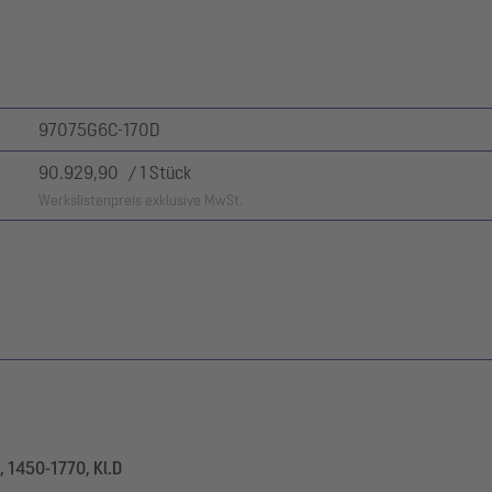
97075G6C-170D
90.929,90 / 1 Stück
Werkslistenpreis exklusive MwSt.
 1450-1770, Kl.D