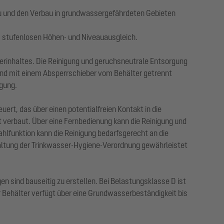
au und den Verbau in grundwassergefährdeten Gebieten
m stufenlosen Höhen- und Niveauausgleich.
rinhaltes. Die Reinigung und geruchsneutrale Entsorgung
t und mit einem Absperrschieber vom Behälter getrennt
rgung.
rt, das über einen potentialfreien Kontakt in die
 verbaut. Über eine Fernbedienung kann die Reinigung und
hlfunktion kann die Reinigung bedarfsgerecht an die
haltung der Trinkwasser-Hygiene-Verordnung gewährleistet
 sind bauseitig zu erstellen. Bei Belastungsklasse D ist
r Behälter verfügt über eine Grundwasserbeständigkeit bis