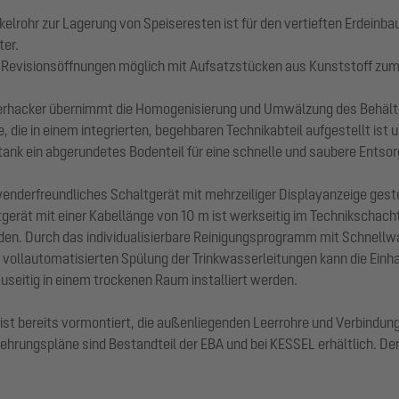
lrohr zur Lagerung von Speiseresten ist für den vertieften Erdeinb
ter.
r Revisionsöffnungen möglich mit Aufsatzstücken aus Kunststoff zu
erhacker übernimmt die Homogenisierung und Umwälzung des Behälte
, die in einem integrierten, begehbaren Technikabteil aufgestellt is
ank ein abgerundetes Bodenteil für eine schnelle und saubere Entso
derfreundliches Schaltgerät mit mehrzeiliger Displayanzeige gesteue
erät mit einer Kabellänge von 10 m ist werkseitig im Technikschacht
den. Durch das individualisierbare Reinigungsprogramm mit Schnellwa
r vollautomatisierten Spülung der Trinkwasserleitungen kann die Ein
seitig in einem trockenen Raum installiert werden.
 bereits vormontiert, die außenliegenden Leerrohre und Verbindungen
ehrungspläne sind Bestandteil der EBA und bei KESSEL erhältlich. De