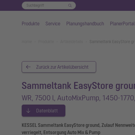
Produkte
Service
Planungshandbuch
PlanerPortal
Zum Hauptinhalt springen
You are here:
Home
Produkte
Artikeldetails
Sammeltank EasyStore gr
Zurück zur Artikelübersicht
Sammeltank EasyStore grou
WR, 7500 l, AutoMixPump, 1450-1770,
Datenblatt
KESSEL Sammeltank EasyStore ground, Zulauf Nennweite 
verriegelt, Entsorgung Auto Mix & Pump