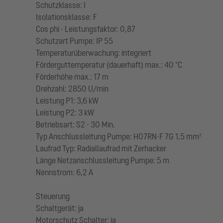
Schutzklasse: I
Isolationsklasse: F
Cos phi - Leistungsfaktor: 0,87
Schutzart Pumpe: IP 55
Temperaturüberwachung: integriert
Förderguttemperatur (dauerhaft) max.: 40 °C
Förderhöhe max.: 17 m
Drehzahl: 2850 U/min
Leistung P1: 3,6 kW
Leistung P2: 3 kW
Betriebsart: S2 - 30 Min.
Typ Anschlussleitung Pumpe: H07RN-F 7G 1,5 mm²
Laufrad Typ: Radiallaufrad mit Zerhacker
Länge Netzanschlussleitung Pumpe: 5 m
Nennstrom: 6,2 A
Steuerung
Schaltgerät: ja
Motorschutz Schalter: ja