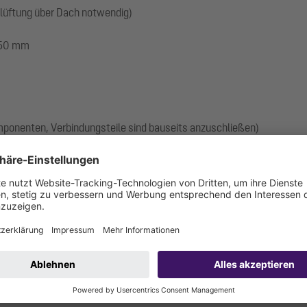
üftung über Dach notwendig)
: 50 mm
omponenten, Verbindungsteile sind bauseits anzuschließen)
anschluss
k, 5 Grad neigbar
Auftriebssicherung ist der Sammeltank bauseitig mit Beton zu veran