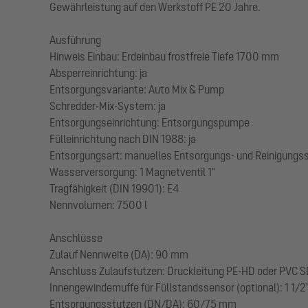
Gewährleistung auf den Werkstoff PE 20 Jahre.
Ausführung
Hinweis Einbau: Erdeinbau frostfreie Tiefe 1700 mm
Absperreinrichtung: ja
Entsorgungsvariante: Auto Mix & Pump
Schredder-Mix-System: ja
Entsorgungseinrichtung: Entsorgungspumpe
Fülleinrichtung nach DIN 1988: ja
Entsorgungsart: manuelles Entsorgungs- und Reinigung
Wasserversorgung: 1 Magnetventil 1"
Tragfähigkeit (DIN 19901): E4
Nennvolumen: 7500 l
Anschlüsse
Zulauf Nennweite (DA): 90 mm
Anschluss Zulaufstutzen: Druckleitung PE-HD oder PVC SD
Innengewindemuffe für Füllstandssensor (optional): 1 1/2
Entsorgungsstutzen (DN/DA): 60/75 mm