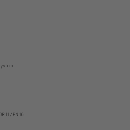
ssystem
R 11 / PN 16
"