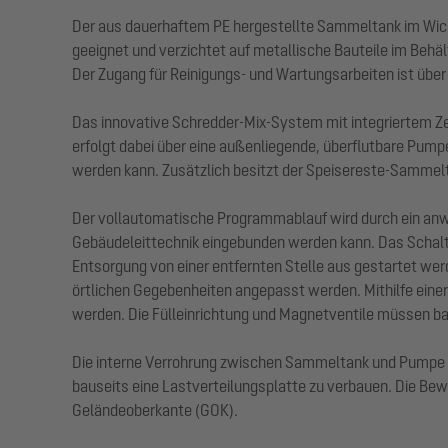
Der aus dauerhaftem PE hergestellte Sammeltank im Wicke
geeignet und verzichtet auf metallische Bauteile im Behäl
Der Zugang für Reinigungs- und Wartungsarbeiten ist übe
Das innovative Schredder-Mix-System mit integriertem Z
erfolgt dabei über eine außenliegende, überflutbare Pumpe
werden kann. Zusätzlich besitzt der Speisereste-Sammelt
Der vollautomatische Programmablauf wird durch ein anwen
Gebäudeleittechnik eingebunden werden kann. Das Schaltg
Entsorgung von einer entfernten Stelle aus gestartet wer
örtlichen Gegebenheiten angepasst werden. Mithilfe eine
werden. Die Fülleinrichtung und Magnetventile müssen bau
Die interne Verrohrung zwischen Sammeltank und Pumpe ist
bauseits eine Lastverteilungsplatte zu verbauen. Die Bew
Geländeoberkante (GOK).