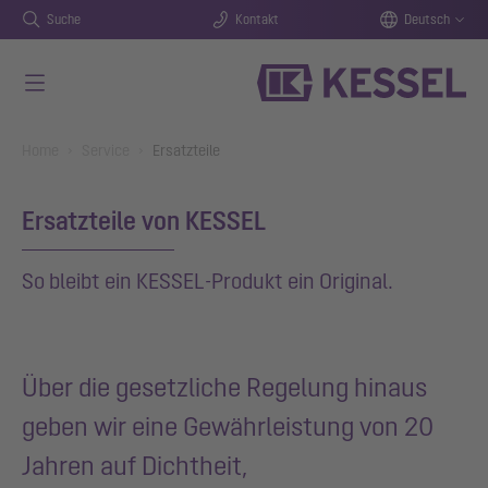
Suche
Kontakt
Deutsch
Zum Hauptinhalt springen
You are here:
Home
Service
Ersatzteile
Ersatzteile von KESSEL
So bleibt ein KESSEL-Produkt ein Original.
Über die gesetzliche Regelung hinaus
geben wir eine Gewährleistung von 20
Jahren auf Dichtheit,