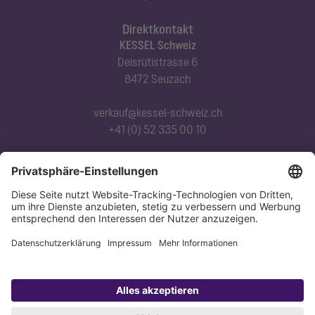
Direktkontakt
KESSEL Schweiz
Deisrütistrasse 6
8472 Seuzach
verkauf@kessel-schweiz.ch
+41 (0) 52 335 00 10
Abonnieren Sie unseren Newsletter
Jetzt anmelden
Datenschutz
Impressum