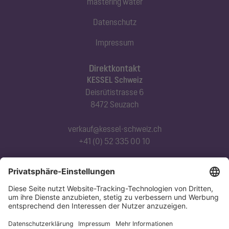
mastering water
Datenschutz
Impressum
Direktkontakt
KESSEL Schweiz
Deisrütistrasse 6
8472 Seuzach
verkauf@kessel-schweiz.ch
+41 (0) 52 335 00 10
Abonnieren Sie unseren Newsletter
Jetzt anmelden