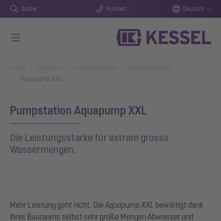
Suche
Kontakt
Deutsch
Zum Hauptinhalt springen
You are here:
Home
Produkte
Pumpentechnik
Pumpstationen
Aquapump XXL
Pumpstation Aquapump XXL
Die Leistungsstarke für extrem grosse
Wassermengen.
Mehr Leistung geht nicht. Die
Aquapump XXL
bewältigt dank
ihres Bauraums selbst sehr große Mengen Abwasser und