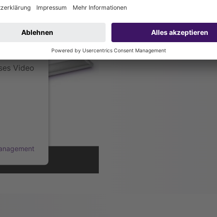
erweitern und sogar um die Ecke baue
 eines
individuelles Baddesign endlich unend
halte
n Daten zu
 lesen Sie
 Sie der
ses Video
Management