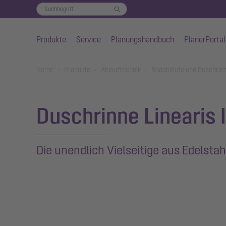
Produkte
Service
Planungshandbuch
PlanerPortal
Zum Hauptinhalt springen
You are here:
Home
Produkte
Ablauftechnik
Badabläufe und Duschrin
Duschrinne Linearis I
Die unendlich Vielseitige aus Edelstah
Show larger version for: