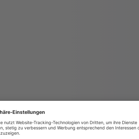
Endlich unendlich
Unsere neue Duschrinne aus Edelstahl
, um den
aden!
unendlich vielseitig. Sie ist in vielen