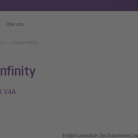
Über uns
nen
Linearis Infinity
nfinity
l V4A.
Endlich unendlich: Die Duschrinne
Lin