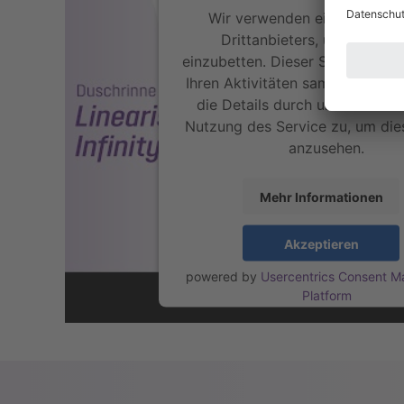
Wir verwenden einen Service
Drittanbieters, um Videoin
einzubetten. Dieser Service kan
Ihren Aktivitäten sammeln. Bitte
die Details durch und stimmen
Nutzung des Service zu, um die
anzusehen.
Mehr Informationen
Akzeptieren
powered by
Usercentrics Consent 
Platform