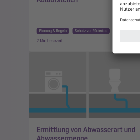
Planung & Regeln
Schutz vor Rückstau
2 Min Lesezeit
Ermittlung von Abwasserart und
Abwassermenge