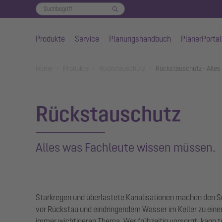
Produkte
Service
Planungshandbuch
PlanerPortal
Zum Hauptinhalt springen
You are here:
Home
Produkte
Rückstauschutz
Rückstauschutz - Alle
Rückstauschutz
Alles was Fachleute wissen müssen.
Starkregen und überlastete Kanalisationen machen den 
vor Rückstau und eindringendem Wasser im Keller zu ein
immer wichtigeren Thema. Wer frühzeitig vorsorgt, kann t