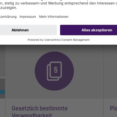
Planung & Regeln
Schutz vor Rückstau
Pla
2 Min Lesezeit
1 Mi
Gesetzlich bestimmte
Pl
Verwendbarkeit