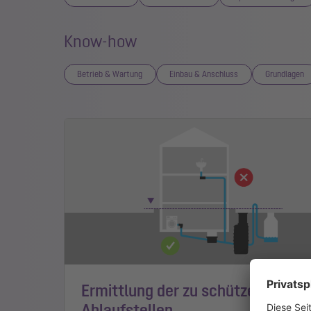
Know-how
Betrieb & Wartung
Einbau & Anschluss
Grundlagen
Ermittlung der zu schützenden
Ablaufstellen