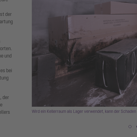
st der
Wartung
n
orten.
me und
es bei
rtung
, der
ie
e in den Keller
Wird ein Kellerraum als Lager verwendet, kann der Schaden
ellers