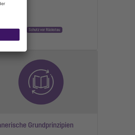
nung & Regeln
Schutz vor Rückstau
n Lesezeit
anerische Grundprinzipien