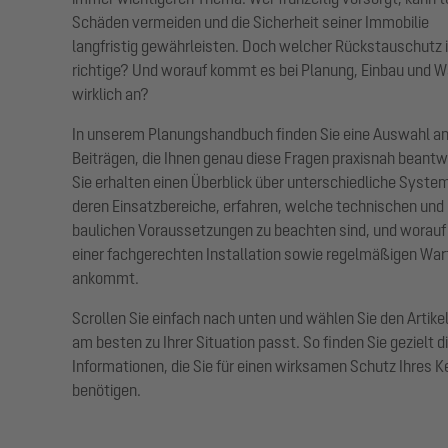
Schäden vermeiden und die Sicherheit seiner Immobilie
langfristig gewährleisten. Doch welcher Rückstauschutz i
richtige? Und worauf kommt es bei Planung, Einbau und 
wirklich an?
In unserem Planungshandbuch finden Sie eine Auswahl a
Beiträgen, die Ihnen genau diese Fragen praxisnah beantw
Sie erhalten einen Überblick über unterschiedliche Syste
deren Einsatzbereiche, erfahren, welche technischen und
baulichen Voraussetzungen zu beachten sind, und worauf 
einer fachgerechten Installation sowie regelmäßigen Wa
ankommt.
Scrollen Sie einfach nach unten und wählen Sie den Artikel
am besten zu Ihrer Situation passt. So finden Sie gezielt d
kann Wasser aus der Kanalisation über ungesicherte Entwässerungsgegenständ
Informationen, die Sie für einen wirksamen Schutz Ihres K
en anrichten.
benötigen.