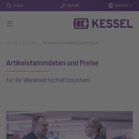
Suche
Kontakt
Deutsch
Zum Hauptinhalt springen
You are here:
Home
Service
Artikelstammdaten und Preise
Artikelstammdaten und Preise
für ihr Warenwirtschaftssystem