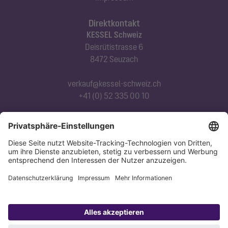
Direktkontakt
KESSEL Schweiz
Deisrütistrasse 6
8472 Seuzach
verkauf@kessel-schweiz.ch
+41 (0) 52 335 00 10
Abonnieren Sie unseren Newsletter
Jetzt anmelden
Datenschutz
Impressum