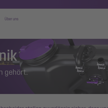
Über uns
nik
 gehört.