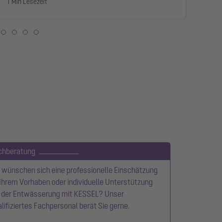
1 Min Lesezeit
1 Mi
chberatung
 wünschen sich eine professionelle Einschätzung
Ihrem Vorhaben oder individuelle Unterstützung
i der Entwässerung mit KESSEL? Unser
lifiziertes Fachpersonal berät Sie gerne.