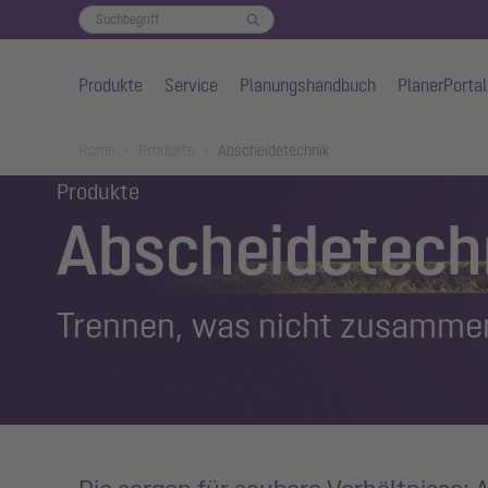
Produkte
Service
Planungshandbuch
PlanerPortal
Zum Hauptinhalt springen
You are here:
Home
Produkte
Abscheidetechnik
Produkte
Abscheidetech
Trennen, was nicht zusammen