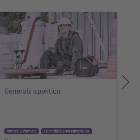
Generalinspektion
En
Betrieb & Wartung
Leichtflüssigkeitsabscheider
Bet