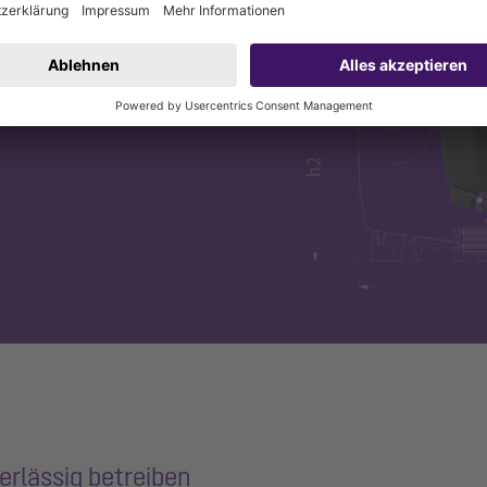
 gefunden?
eln wir auf Kundenwunsch
m, Funktion und
erlässig betreiben