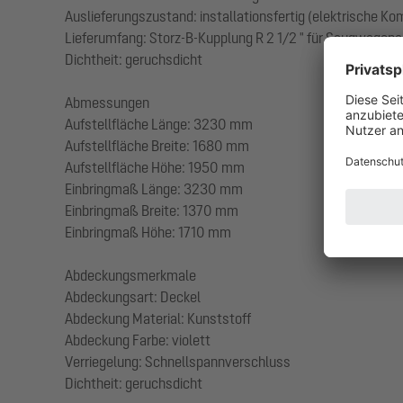
Auslieferungszustand: installationsfertig (elektrische K
Lieferumfang: Storz-B-Kupplung R 2 1/2 " für Saugwagen
Dichtheit: geruchsdicht
Abmessungen
Aufstellfläche Länge: 3230 mm
Aufstellfläche Breite: 1680 mm
Aufstellfläche Höhe: 1950 mm
Einbringmaß Länge: 3230 mm
Einbringmaß Breite: 1370 mm
Einbringmaß Höhe: 1710 mm
Abdeckungsmerkmale
Abdeckungsart: Deckel
Abdeckung Material: Kunststoff
Abdeckung Farbe: violett
Verriegelung: Schnellspannverschluss
Dichtheit: geruchsdicht