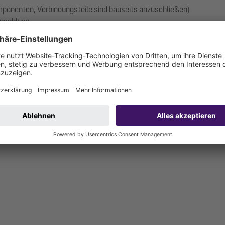
omponenten, Verbindungsteile sind bauseits anzuschließen)
anschluss