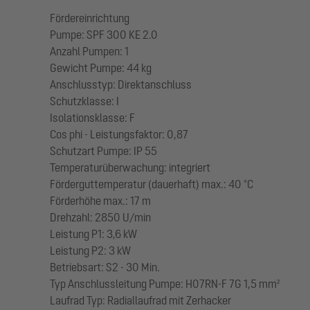
Fördereinrichtung
Pumpe: SPF 300 KE 2.0
Anzahl Pumpen: 1
Gewicht Pumpe: 44 kg
Anschlusstyp: Direktanschluss
Schutzklasse: I
Isolationsklasse: F
Cos phi - Leistungsfaktor: 0,87
Schutzart Pumpe: IP 55
Temperaturüberwachung: integriert
Förderguttemperatur (dauerhaft) max.: 40 °C
Förderhöhe max.: 17 m
Drehzahl: 2850 U/min
Leistung P1: 3,6 kW
Leistung P2: 3 kW
Betriebsart: S2 - 30 Min.
Typ Anschlussleitung Pumpe: H07RN-F 7G 1,5 mm²
Laufrad Typ: Radiallaufrad mit Zerhacker