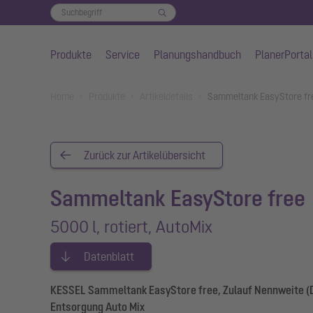
Produkte
Service
Planungshandbuch
PlanerPortal
Zum Hauptinhalt springen
You are here:
Home
Produkte
Artikeldetails
Sammeltank EasyStore fre
Zurück zur Artikelübersicht
Sammeltank EasyStore free
5000 l, rotiert, AutoMix
Datenblatt
KESSEL Sammeltank EasyStore free, Zulauf Nennweite (DA
Entsorgung Auto Mix