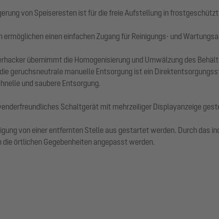
ung von Speiseresten ist für die freie Aufstellung in frostgeschütz
 ermöglichen einen einfachen Zugang für Reinigungs- und Wartungsa
erhacker übernimmt die Homogenisierung und Umwälzung des Behälteri
die geruchsneutrale manuelle Entsorgung ist ein Direktentsorgungsst
chnelle und saubere Entsorgung.
derfreundliches Schaltgerät mit mehrzeiliger Displayanzeige gesteue
nigung von einer entfernten Stelle aus gestartet werden. Durch das i
n die örtlichen Gegebenheiten angepasst werden.