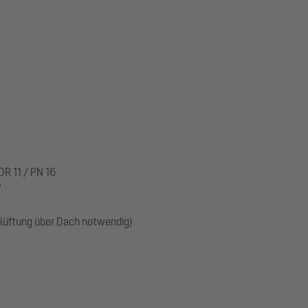
R 11 / PN 16
"
üftung über Dach notwendig)