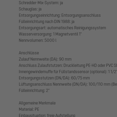
Schredder-Mix-System: ja
Schauglas: ja
Entsorgungseinrichtung: Entsorgungsanschluss
Fülleinrichtung nach DIN 1988: ja
Entsorgungsart: automatisches Reinigungssystem
Wasserversorgung: 1 Magnetventil 1"
Nennvolumen: 5000 l
Anschlüsse
Zulauf Nennweite (DA): 90 mm
Anschluss Zulaufstutzen: Druckleitung PE-HD oder PVC SD
Innengewindemuffe für Füllstandssensor (optional): 1 1/2
Entsorgungsstutzen (DN/DA): 60/75 mm
Lüftungsanschluss Nennweite (DN/DA): 100/110 mm (Bel
Fülleinrichtung: 2"
Allgemeine Merkmale
Material: PE
Einbausituation: freie Aufstellung