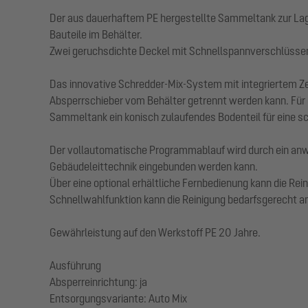
Der aus dauerhaftem PE hergestellte Sammeltank zur Lager
Bauteile im Behälter.
Zwei geruchsdichte Deckel mit Schnellspannverschlüssen
Das innovative Schredder-Mix-System mit integriertem Z
Absperrschieber vom Behälter getrennt werden kann. Für 
Sammeltank ein konisch zulaufendes Bodenteil für eine s
Der vollautomatische Programmablauf wird durch ein anwen
Gebäudeleittechnik eingebunden werden kann.
Über eine optional erhältliche Fernbedienung kann die Rei
Schnellwahlfunktion kann die Reinigung bedarfsgerecht a
Gewährleistung auf den Werkstoff PE 20 Jahre.
Ausführung
Absperreinrichtung: ja
Entsorgungsvariante: Auto Mix