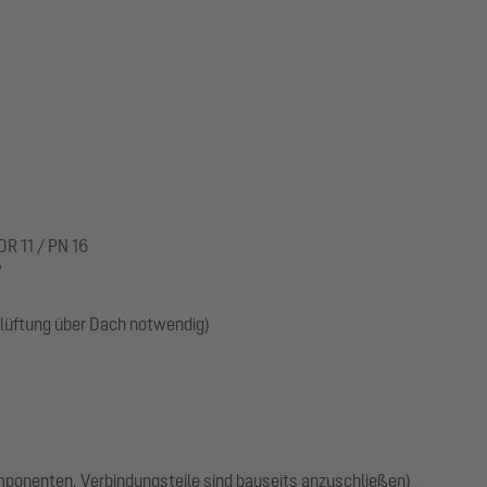
R 11 / PN 16
"
üftung über Dach notwendig)
omponenten, Verbindungsteile sind bauseits anzuschließen)