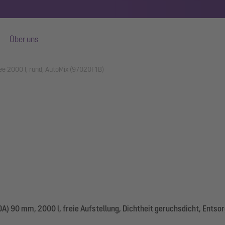
Über uns
e 2000 l, rund, AutoMix (97020F1B)
) 90 mm, 2000 l, freie Aufstellung, Dichtheit geruchsdicht, Ents