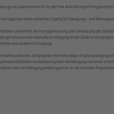
ung von Speiseresten ist für die freie Aufstellung in frostgeschütz
 ermöglichen einen einfachen Zugang für Reinigungs- und Wartungsa
erhacker übernimmt die Homogenisierung und Umwälzung des Behälteri
die geruchsneutrale manuelle Entsorgung ist ein Direktentsorgungsst
chnelle und saubere Entsorgung.
derfreundliches Schaltgerät mit mehrzeiliger Displayanzeige gesteue
tional erhältliche Fernbedienung kann die Reinigung von einer entfe
unktion kann die Reinigung bedarfsgerecht an die örtlichen Gegeben