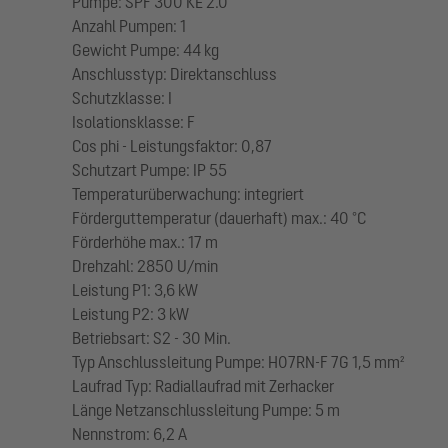
Pumpe: SPF 300 KE 2.0
Anzahl Pumpen: 1
Gewicht Pumpe: 44 kg
Anschlusstyp: Direktanschluss
Schutzklasse: I
Isolationsklasse: F
Cos phi - Leistungsfaktor: 0,87
Schutzart Pumpe: IP 55
Temperaturüberwachung: integriert
Förderguttemperatur (dauerhaft) max.: 40 °C
Förderhöhe max.: 17 m
Drehzahl: 2850 U/min
Leistung P1: 3,6 kW
Leistung P2: 3 kW
Betriebsart: S2 - 30 Min.
Typ Anschlussleitung Pumpe: H07RN-F 7G 1,5 mm²
Laufrad Typ: Radiallaufrad mit Zerhacker
Länge Netzanschlussleitung Pumpe: 5 m
Nennstrom: 6,2 A