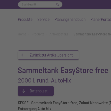
Produkte
Service
Planungshandbuch
PlanerPortal
Zum Hauptinhalt springen
You are here:
Home
Produkte
Artikeldetails
Sammeltank EasyStore fre
Zurück zur Artikelübersicht
Sammeltank EasyStore free
2000 l, rund, AutoMix
Datenblatt
KESSEL Sammeltank EasyStore free, Zulauf Nennweite (DA
Entsorgung Auto Mix