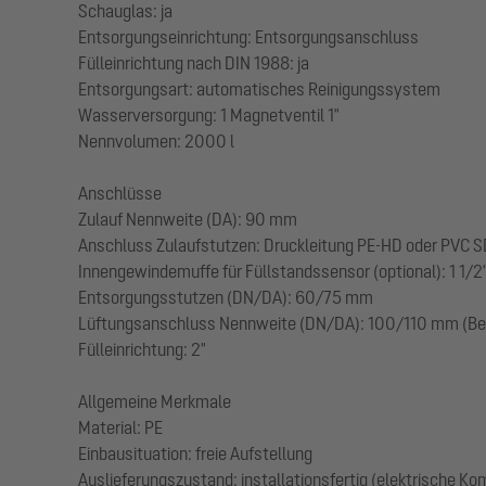
Schauglas: ja
Entsorgungseinrichtung: Entsorgungsanschluss
Fülleinrichtung nach DIN 1988: ja
Entsorgungsart: automatisches Reinigungssystem
Wasserversorgung: 1 Magnetventil 1"
Nennvolumen: 2000 l
Anschlüsse
Zulauf Nennweite (DA): 90 mm
Anschluss Zulaufstutzen: Druckleitung PE-HD oder PVC SD
Innengewindemuffe für Füllstandssensor (optional): 1 1/2
Entsorgungsstutzen (DN/DA): 60/75 mm
Lüftungsanschluss Nennweite (DN/DA): 100/110 mm (Bel
Fülleinrichtung: 2"
Allgemeine Merkmale
Material: PE
Einbausituation: freie Aufstellung
Auslieferungszustand: installationsfertig (elektrische K