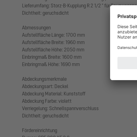
Lieferumfang: Storz-B-Kupplung R 2 1/2 " für Saugwagen
Dichtheit: geruchsdicht
Abmessungen
Aufstellfläche Länge: 1700 mm
Aufstellfläche Breite: 1960 mm
Aufstellfläche Höhe: 2050 mm
Einbringmaß Breite: 1600 mm
Einbringmaß Höhe: 1690 mm
Abdeckungsmerkmale
Abdeckungsart: Deckel
Abdeckung Material: Kunststoff
Abdeckung Farbe: violett
Verriegelung: Schnellspannverschluss
Dichtheit: geruchsdicht
Fördereinrichtung