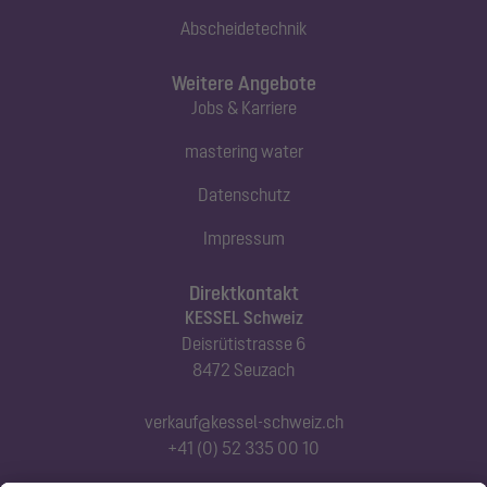
Abscheidetechnik
Weitere Angebote
Jobs & Karriere
mastering water
Datenschutz
Impressum
Direktkontakt
KESSEL Schweiz
Deisrütistrasse 6
8472 Seuzach
verkauf@kessel-schweiz.ch
+41 (0) 52 335 00 10