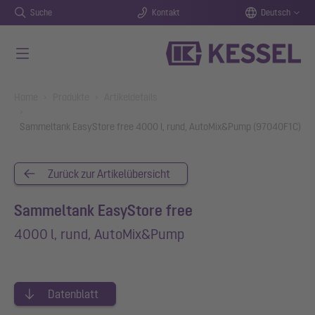
Suche
Kontakt
Deutsch
Zum Hauptinhalt springen
You are here:
Home
Produkte
Artikeldetails
Sammeltank EasyStore free 4000 l, rund, AutoMix&Pump (97040F1C)
Zurück zur Artikelübersicht
Sammeltank EasyStore free
4000 l, rund, AutoMix&Pump
Datenblatt