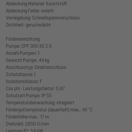
Abdeckung Material: Kunststoff
Abdeckung Farbe: violett
Verriegelung: Schnellspannverschluss
Dichtheit: geruchsdicht
Fördereinrichtung
Pumpe: SPF 300 KE 2.0
Anzahl Pumpen: 1
Gewicht Pumpe: 44 kg
Anschlusstyp: Direktanschluss
Schutzklasse: I
Isolationsklasse: F
Cos phi - Leistungsfaktor: 0,87
Schutzart Pumpe: IP 55
Temperaturüberwachung: integriert
Förderguttemperatur (dauerhaft) max.: 40 °C
Förderhöhe max.: 17 m
Drehzahl: 2850 U/min
Leistung P1: 3,6 kW