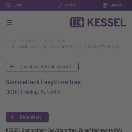
Suche
Kontakt
Deutsch
Zum Hauptinhalt springen
You are here:
Home
Produkte
Artikeldetails
Sammeltank EasyStore free 3000 l, eckig, AutoMix (97030F4B)
Zurück zur Artikelübersicht
Sammeltank EasyStore free
3000 l, eckig, AutoMix
Datenblatt
KESSEL Sammeltank EasyStore free, Zulauf Nennweite (DA)