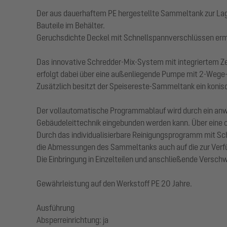
Der aus dauerhaftem PE hergestellte Sammeltank zur Lager
Bauteile im Behälter.
Geruchsdichte Deckel mit Schnellspannverschlüssen ermö
Das innovative Schredder-Mix-System mit integriertem Z
erfolgt dabei über eine außenliegende Pumpe mit 2-Wege-
Zusätzlich besitzt der Speisereste-Sammeltank ein konisc
Der vollautomatische Programmablauf wird durch ein anwen
Gebäudeleittechnik eingebunden werden kann. Über eine op
Durch das individualisierbare Reinigungsprogramm mit Sc
die Abmessungen des Sammeltanks auch auf die zur Verf
Die Einbringung in Einzelteilen und anschließende Verschw
Gewährleistung auf den Werkstoff PE 20 Jahre.
Ausführung
Absperreinrichtung: ja