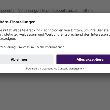
omponenten, Verbindungsteile sind bauseits anzuschließen)
anschluss