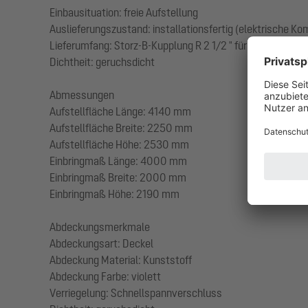
Einbausituation: freie Aufstellung
Auslieferungszustand: installationsfertig (elektrische K
Lieferumfang: Storz-B-Kupplung R 2 1/2 " für Saugwagen
Dichtheit: geruchsdicht
Abmessungen
Aufstellfläche Länge: 4140 mm
Aufstellfläche Breite: 2250 mm
Aufstellfläche Höhe: 2530 mm
Einbringmaß Länge: 4000 mm
Einbringmaß Breite: 2000 mm
Einbringmaß Höhe: 2190 mm
Abdeckungsmerkmale
Abdeckungsart: Deckel
Abdeckung Material: Kunststoff
Abdeckung Farbe: violett
Verriegelung: Schnellspannverschluss