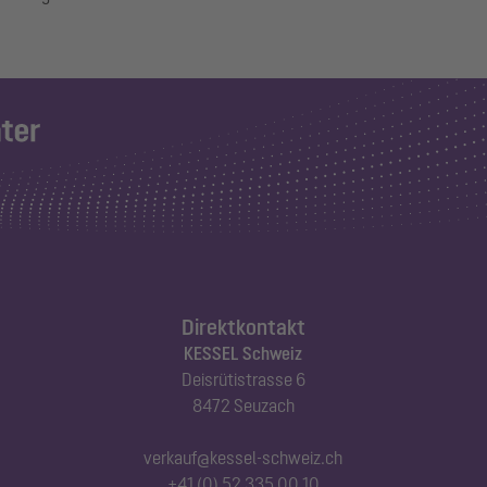
Direktkontakt
KESSEL Schweiz
Deisrütistrasse 6
8472 Seuzach
verkauf@kessel-schweiz.ch
+41 (0) 52 335 00 10