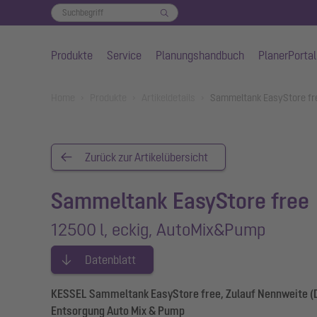
Produkte
Service
Planungshandbuch
PlanerPortal
Zum Hauptinhalt springen
You are here:
Home
Produkte
Artikeldetails
Sammeltank EasyStore fr
Zurück zur Artikelübersicht
Sammeltank EasyStore free
12500 l, eckig, AutoMix&Pump
Datenblatt
KESSEL Sammeltank EasyStore free, Zulauf Nennweite (DA
Entsorgung Auto Mix & Pump