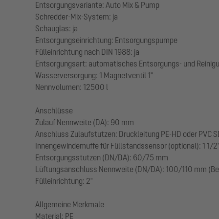
Entsorgungsvariante: Auto Mix & Pump
Schredder-Mix-System: ja
Schauglas: ja
Entsorgungseinrichtung: Entsorgungspumpe
Fülleinrichtung nach DIN 1988: ja
Entsorgungsart: automatisches Entsorgungs- und Reini
Wasserversorgung: 1 Magnetventil 1"
Nennvolumen: 12500 l
Anschlüsse
Zulauf Nennweite (DA): 90 mm
Anschluss Zulaufstutzen: Druckleitung PE-HD oder PVC SD
Innengewindemuffe für Füllstandssensor (optional): 1 1/2
Entsorgungsstutzen (DN/DA): 60/75 mm
Lüftungsanschluss Nennweite (DN/DA): 100/110 mm (Bel
Fülleinrichtung: 2"
Allgemeine Merkmale
Material: PE