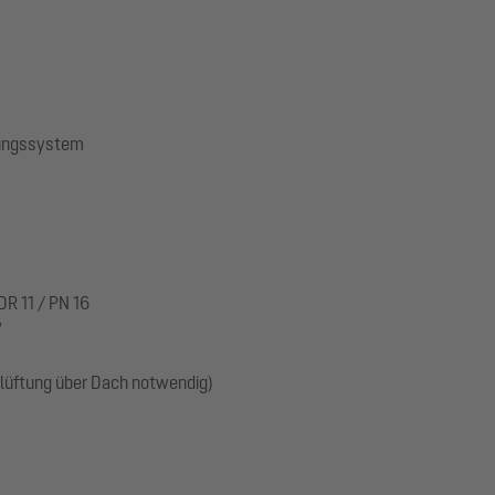
gungssystem
R 11 / PN 16
"
üftung über Dach notwendig)