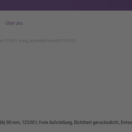
Über uns
ee 12500 l, eckig, AutoMix&Pump (97125F4C)
) 90 mm, 12500 l, freie Aufstellung, Dichtheit geruchsdicht, Ent