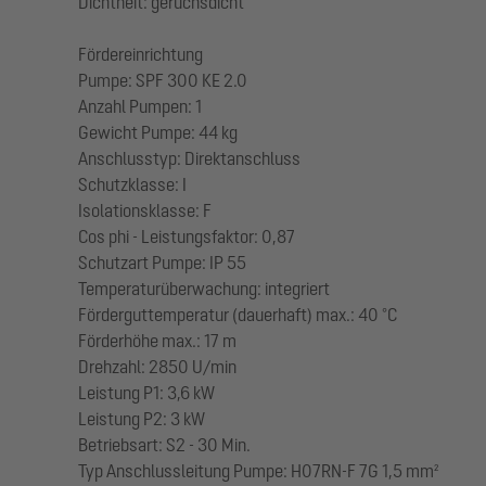
Dichtheit: geruchsdicht
Fördereinrichtung
Pumpe: SPF 300 KE 2.0
Anzahl Pumpen: 1
Gewicht Pumpe: 44 kg
Anschlusstyp: Direktanschluss
Schutzklasse: I
Isolationsklasse: F
Cos phi - Leistungsfaktor: 0,87
Schutzart Pumpe: IP 55
Temperaturüberwachung: integriert
Förderguttemperatur (dauerhaft) max.: 40 °C
Förderhöhe max.: 17 m
Drehzahl: 2850 U/min
Leistung P1: 3,6 kW
Leistung P2: 3 kW
Betriebsart: S2 - 30 Min.
Typ Anschlussleitung Pumpe: H07RN-F 7G 1,5 mm²