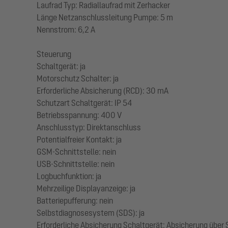
Laufrad Typ: Radiallaufrad mit Zerhacker
Länge Netzanschlussleitung Pumpe: 5 m
Nennstrom: 6,2 A
Steuerung
Schaltgerät: ja
Motorschutz Schalter: ja
Erforderliche Absicherung (RCD): 30 mA
Schutzart Schaltgerät: IP 54
Betriebsspannung: 400 V
Anschlusstyp: Direktanschluss
Potentialfreier Kontakt: ja
GSM-Schnittstelle: nein
USB-Schnittstelle: nein
Logbuchfunktion: ja
Mehrzeilige Displayanzeige: ja
Batteriepufferung: nein
Selbstdiagnosesystem (SDS): ja
Erforderliche Absicherung Schaltgerät: Absicherung über