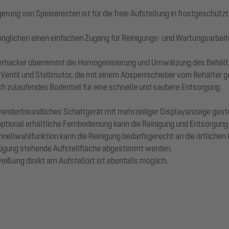
ung von Speiseresten ist für die freie Aufstellung in frostgeschütz
glichen einen einfachen Zugang für Reinigungs- und Wartungsarbeit
erhacker übernimmt die Homogenisierung und Umwälzung des Behälte
Ventil und Stellmotor, die mit einem Absperrschieber vom Behälter 
h zulaufendes Bodenteil für eine schnelle und saubere Entsorgung.
derfreundliches Schaltgerät mit mehrzeiliger Displayanzeige gesteue
tional erhältliche Fernbedienung kann die Reinigung und Entsorgung 
hnellwahlfunktion kann die Reinigung bedarfsgerecht an die örtlich
ügung stehende Aufstellfläche abgestimmt werden.
eißung direkt am Aufstellort ist ebenfalls möglich.