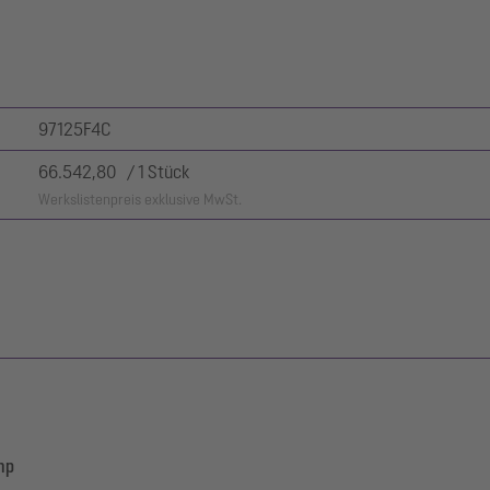
97125F4C
66.542,80 / 1 Stück
Werkslistenpreis exklusive MwSt.
mp