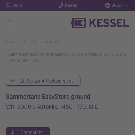
Suche
Kontakt
Deutsch
Zum Hauptinhalt springen
You are here:
Home
Produkte
Artikeldetails
Sammeltank EasyStore ground WR, 5000 l, AutoMix, 1450-1770, Kl.D
(97050G6B-170D)
Zurück zur Artikelübersicht
Sammeltank EasyStore ground
WR, 5000 l, AutoMix, 1450-1770, Kl.D
Datenblatt