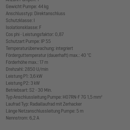
Gewicht Pumpe: 44 kg
Anschlusstyp: Direktanschluss
Schutzklasse: I
Isolationsklasse: F
Cos phi - Leistungsfaktor: 0,87
Schutzart Pumpe: IP 55
Temperaturüberwachung: integriert
Förderguttemperatur (dauerhaft) max.: 40 °C
Förderhöhe max.: 17 m
Drehzahl: 2850 U/min
Leistung P1: 3,6 kW
Leistung P2: 3 kW
Betriebsart: S2 - 30 Min.
Typ Anschlussleitung Pumpe: H07RN-F 7G 1,5 mm²
Laufrad Typ: Radiallaufrad mit Zerhacker
Länge Netzanschlussleitung Pumpe: 5 m
Nennstrom: 6,2 A