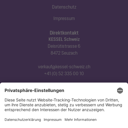
Datenschutz
Impressum
Direktkontakt
KESSEL Schweiz
Deisrütistrasse 6
8472 Seuzach
verkauf@kessel-schweiz.ch
+41 (0) 52 335 00 10
Abonnieren Sie unseren Newsletter
Jetzt anmelden