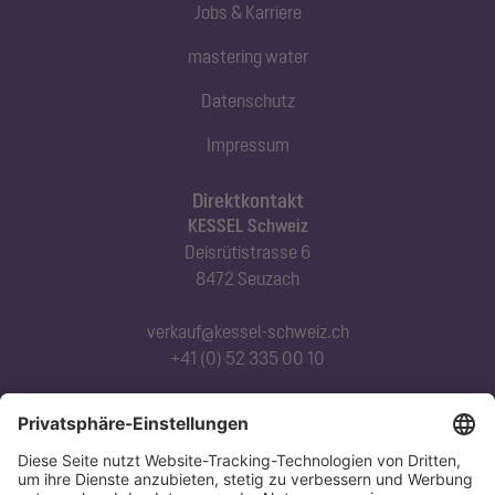
Jobs & Karriere
mastering water
Datenschutz
Impressum
Direktkontakt
KESSEL Schweiz
Deisrütistrasse 6
8472 Seuzach
verkauf@kessel-schweiz.ch
+41 (0) 52 335 00 10
Abonnieren Sie unseren Newsletter
Jetzt anmelden