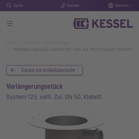
Suche
Kontakt
Deutsch
Zum Hauptinhalt springen
You are here:
Home
Produkte
Artikeldetails
Verlängerungsstück System 125, seitl. Zul. DN 50, Klebefl. (54903)
Zurück zur Artikelübersicht
Verlängerungsstück
System 125, seitl. Zul. DN 50, Klebefl.