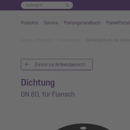
Produkte
Service
Planungshandbuch
PlanerPortal
Zum Hauptinhalt springen
You are here:
Home
Produkte
Artikeldetails
Dichtung DN 80, für Flan
Zurück zur Artikelübersicht
Dichtung
DN 80, für Flansch