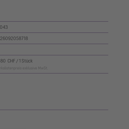
043
26092058718
,80 CHF / 1 Stück
kslistenpreis exklusive MwSt.