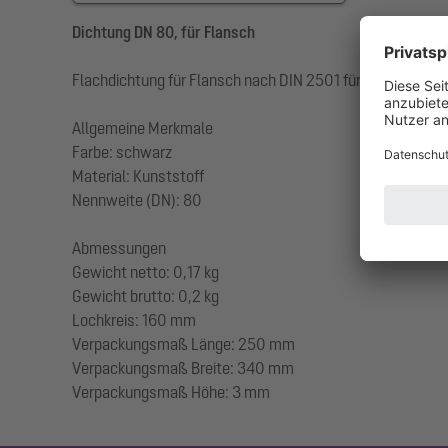
Dichtung DN 80, für Flansch
Flachdichtung für Flansch nach DIN 2501 für Druckverroh
Allgemeine Merkmale
Farbe: schwarz
Material: Kunststoff
Nennweite (DN): 80
Abmessungen
Gewicht netto: 0,17 kg
Gewicht brutto: 0,2 kg
Lochkreis: 160 mm
Verpackungsmaß Länge: 250 mm
Verpackungsmaß Breite: 340 mm