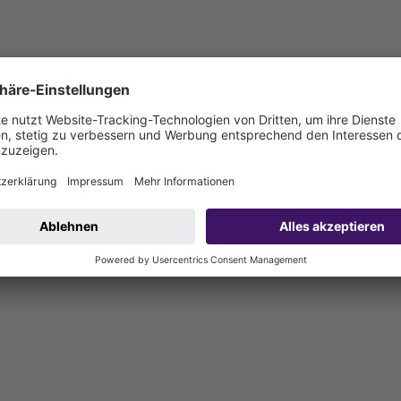
ckleitung von Hebeanlagen mit Kunststoffarmatur, inklusive Dichtun