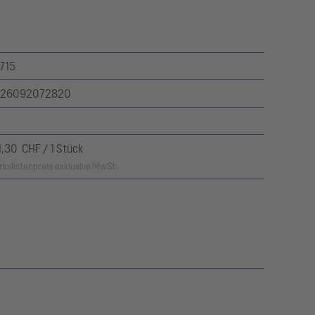
715
26092072820
1,30 CHF / 1 Stück
kslistenpreis exklusive MwSt.