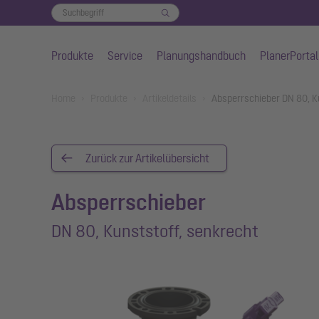
Produkte
Service
Planungshandbuch
PlanerPortal
Zum Hauptinhalt springen
You are here:
Home
Produkte
Artikeldetails
Absperrschieber DN 80, K
Zurück zur Artikelübersicht
Absperrschieber
DN 80, Kunststoff, senkrecht