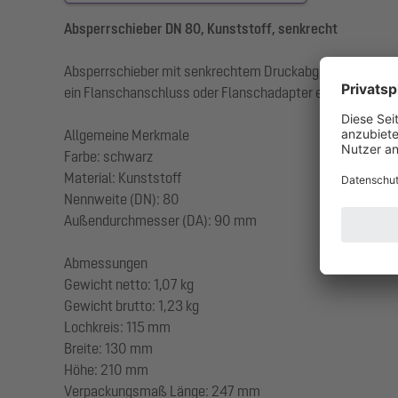
Absperrschieber DN 80, Kunststoff, senkrecht
Absperrschieber mit senkrechtem Druckabgang für die Dru
ein Flanschanschluss oder Flanschadapter einzusetzen.
Allgemeine Merkmale
Farbe: schwarz
Material: Kunststoff
Nennweite (DN): 80
Außendurchmesser (DA): 90 mm
Abmessungen
Gewicht netto: 1,07 kg
Gewicht brutto: 1,23 kg
Lochkreis: 115 mm
Breite: 130 mm
Höhe: 210 mm
Verpackungsmaß Länge: 247 mm