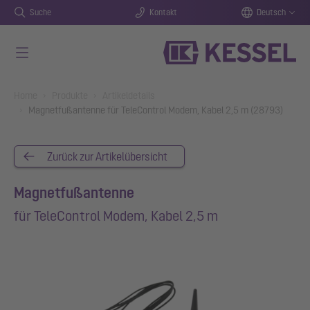
Suche
Kontakt
Deutsch
Zum Hauptinhalt springen
You are here:
Home
Produkte
Artikeldetails
Magnetfußantenne für TeleControl Modem, Kabel 2,5 m (28793)
Zurück zur Artikelübersicht
Magnetfußantenne
für TeleControl Modem, Kabel 2,5 m