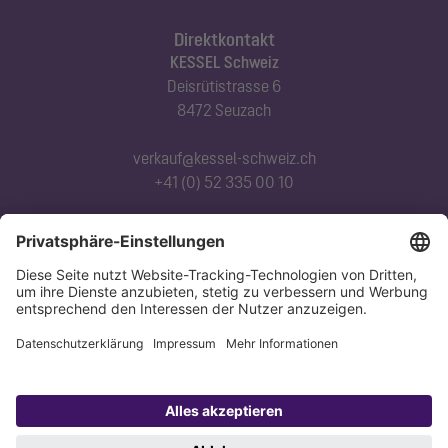
Direktkontakt
KESSEL Schweiz
Deisrütistrasse 6
8472 Seuzach
verkauf@kessel-schweiz.ch
+41 (0) 52 335 00 10
Abonnieren Sie unseren Newsletter
Jetzt anmelden
Datenschutz
Impressum