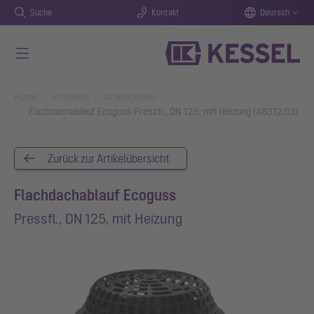
Suche
Kontakt
Deutsch
Zum Hauptinhalt springen
You are here:
Home
Produkte
Artikeldetails
Flachdachablauf Ecoguss Pressfl., DN 125, mit Heizung (48312.03)
Zurück zur Artikelübersicht
Flachdachablauf Ecoguss
Pressfl., DN 125, mit Heizung