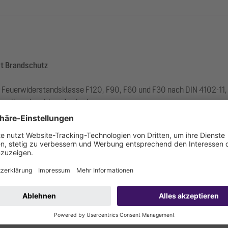
it Brandschutz
r Feuerwiderstandsklasse F120, F90, F60 und F30 nach DIN 4102-11,
er mit senkrechtem Auslauf.
uf und Decke, wirkt schallhemmend und isoliert thermisch.