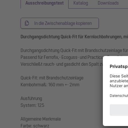
Ausschreibungstext
Katalog
Downloads
In die Zwischenablage kopieren
Durchgangsdichtung Quick-Fit für Kernlochbohrungen, m
Durchgangsdichtung Quick-Fit mit Brandschutzeinlage fü
Passend für Ferrofix,- Ecoguss- und Practicus-Grundkörp
Verschließt rauch- und gasdicht den Spalt zwischen Abla
Quick-Fit: mit Brandschutzeinlage
Kernbohrmaß: 160 mm +- 2mm
Ausführung
System: 125
Allgemeine Merkmale
Farbe: schwarz