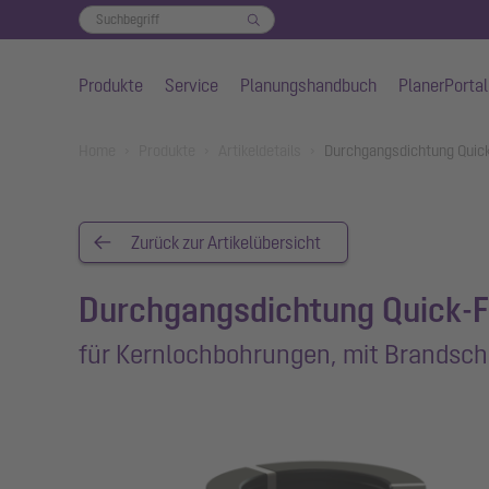
Produkte
Service
Planungshandbuch
PlanerPortal
Zum Hauptinhalt springen
You are here:
Home
Produkte
Artikeldetails
Durchgangsdichtung Quick
Zurück zur Artikelübersicht
Durchgangsdichtung Quick-F
für Kernlochbohrungen, mit Brandsch