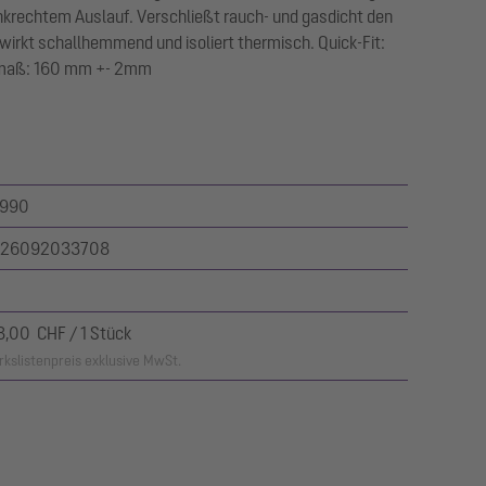
nkrechtem Auslauf. Verschließt rauch- und gasdicht den
wirkt schallhemmend und isoliert thermisch. Quick-Fit:
rmaß: 160 mm +- 2mm
990
26092033708
8,00 CHF / 1 Stück
kslistenpreis exklusive MwSt.