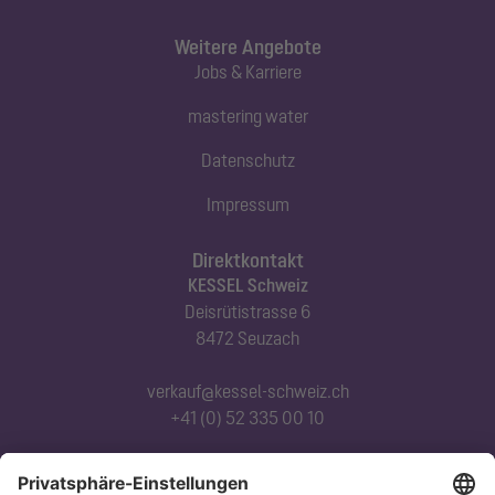
Weitere Angebote
Jobs & Karriere
mastering water
Datenschutz
Impressum
Direktkontakt
KESSEL Schweiz
Deisrütistrasse 6
8472 Seuzach
verkauf@kessel-schweiz.ch
+41 (0) 52 335 00 10
Abonnieren Sie unseren Newsletter