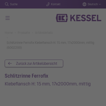
Suche
Kontakt
Deutsch
Zum Hauptinhalt springen
You are here:
Home
Produkte
Artikeldetails
Schlitzrinne Ferrofix Klebeflansch H: 15 mm, 17x2000mm, mittig
(6002200)
Zurück zur Artikelübersicht
Schlitzrinne Ferrofix
Klebeflansch H: 15 mm, 17x2000mm, mittig