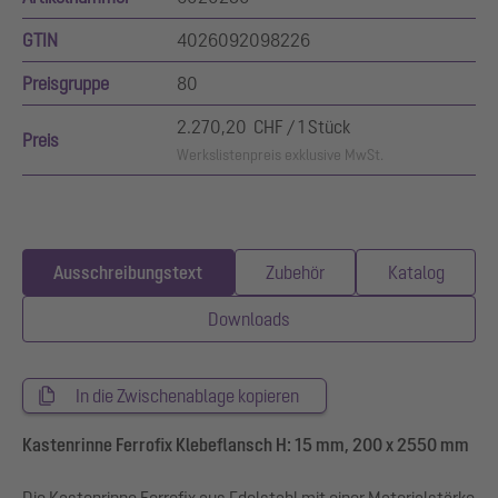
GTIN
4026092098226
Preisgruppe
80
2.270,20 CHF / 1 Stück
Preis
Werkslistenpreis exklusive MwSt.
Ausschreibungstext
Zubehör
Katalog
Downloads
In die Zwischenablage kopieren
Kastenrinne Ferrofix Klebeflansch H: 15 mm, 200 x 2550 mm
Die Kastenrinne Ferrofix aus Edelstahl mit einer Materialstärke