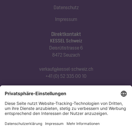
Datenschutz
Impressum
Direktkontakt
KESSEL Schweiz
Deisrütistrasse 6
8472 Seuzach
verkauf@kessel-schweiz.ch
+41 (0) 52 335 00 10
Abonnieren Sie unseren Newsletter
Jetzt anmelden