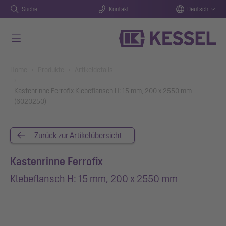
Suche
Kontakt
Deutsch
Zum Hauptinhalt springen
You are here:
Home
Produkte
Artikeldetails
Kastenrinne Ferrofix Klebeflansch H: 15 mm, 200 x 2550 mm
(6020250)
Zurück zur Artikelübersicht
Kastenrinne Ferrofix
Klebeflansch H: 15 mm, 200 x 2550 mm