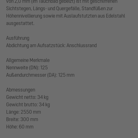
von 2,0 mm (im Tauchbad gebeizt) ist mit geschliffenen
Sichtstegen, Längs- und Quergefälle, Standfüßen zur
Höhennivellierung sowie mit Auslaufstutzten aus Edelstahl
ausgestattet.
Ausführung
Abdichtung am Aufsatzstück: Anschlussrand
Allgemeine Merkmale
Nennweite (DN): 125
Außendurchmesser (DA): 125 mm
Abmessungen
Gewicht netto: 34 kg
Gewicht brutto: 34 kg
Länge: 2550 mm
Breite: 300 mm
Höhe: 60 mm