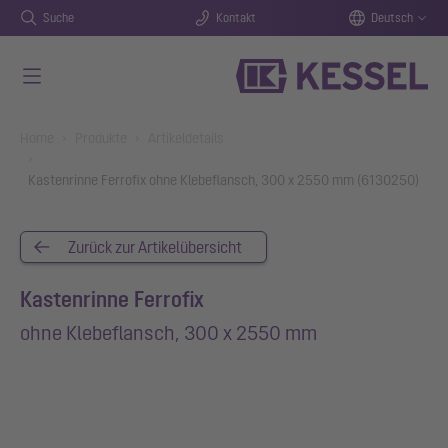
Suche
Kontakt
Deutsch
Zum Hauptinhalt springen
You are here:
Home
Produkte
Artikeldetails
Kastenrinne Ferrofix ohne Klebeflansch, 300 x 2550 mm (6130250)
Zurück zur Artikelübersicht
Kastenrinne Ferrofix
ohne Klebeflansch, 300 x 2550 mm