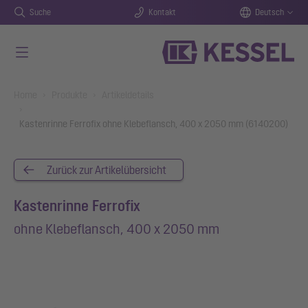
Suche
Kontakt
Deutsch
Zum Hauptinhalt springen
You are here:
Home
Produkte
Artikeldetails
Kastenrinne Ferrofix ohne Klebeflansch, 400 x 2050 mm (6140200)
Zurück zur Artikelübersicht
Kastenrinne Ferrofix
ohne Klebeflansch, 400 x 2050 mm