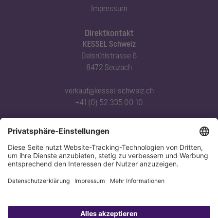
Impressum
Direktkontakt
KESSEL Schweiz
Deisrütistrasse 6
8472 Seuzach
verkauf@kessel-schweiz.ch
+41 (0) 52 335 00 10
Abonnieren Sie unseren Newsletter
Jetzt anmelden
Datenschutz
Impressum