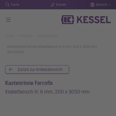
Suche
Kontakt
Deutsch
Zum Hauptinhalt springen
You are here:
Home
Produkte
Artikeldetails
Kastenrinne Ferrofix Klebeflansch H: 6 mm, 200 x 3050 mm
(6220300)
Zurück zur Artikelübersicht
Kastenrinne Ferrofix
Klebeflansch H: 6 mm, 200 x 3050 mm