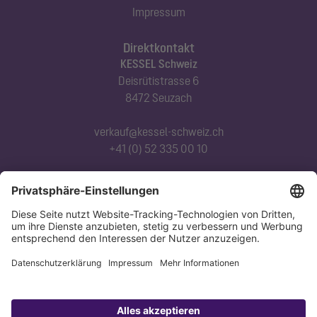
Impressum
Direktkontakt
KESSEL Schweiz
Deisrütistrasse 6
8472 Seuzach
verkauf@kessel-schweiz.ch
+41 (0) 52 335 00 10
Abonnieren Sie unseren Newsletter
Jetzt anmelden
Datenschutz
Impressum