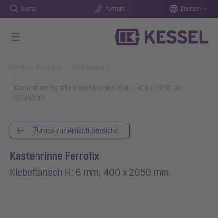
Suche
Kontakt
Deutsch
Zum Hauptinhalt springen
You are here:
Home
Produkte
Artikeldetails
Kastenrinne Ferrofix Klebeflansch H: 6 mm, 400 x 2050 mm
(6240200)
Zurück zur Artikelübersicht
Kastenrinne Ferrofix
Klebeflansch H: 6 mm, 400 x 2050 mm