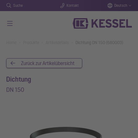
Suche
Kontakt
Deutsch
Zum Hauptinhalt springen
You are here:
Home
Produkte
Artikeldetails
Dichtung DN 150 (680003)
Zurück zur Artikelübersicht
Dichtung
DN 150