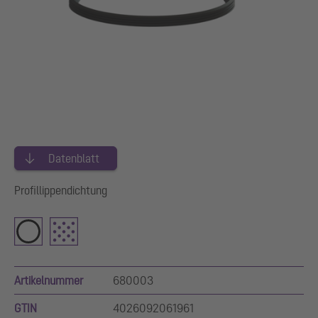
Datenblatt
Profillippendichtung
Artikelnummer
680003
GTIN
4026092061961