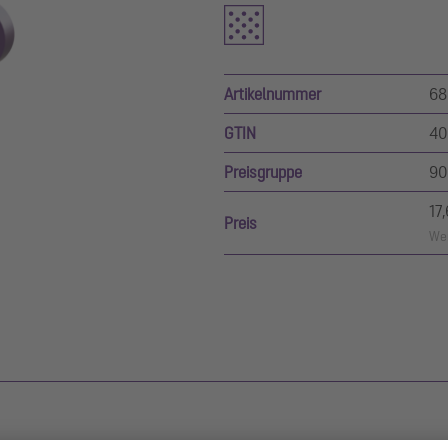
Artikelnummer
68
GTIN
40
Preisgruppe
90
17
Preis
Wer