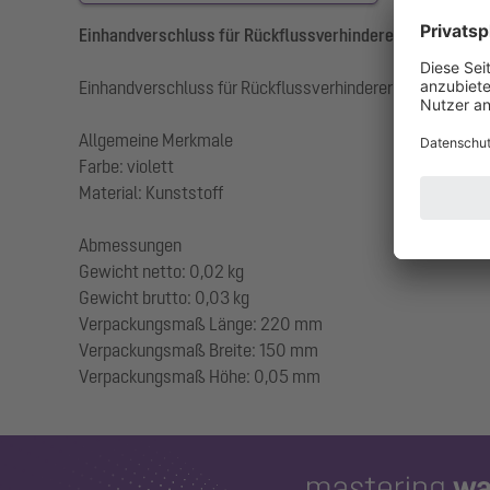
Einhandverschluss für Rückflussverhinderer
Einhandverschluss für Rückflussverhinderer
Allgemeine Merkmale
Farbe: violett
Material: Kunststoff
Abmessungen
Gewicht netto: 0,02 kg
Gewicht brutto: 0,03 kg
Verpackungsmaß Länge: 220 mm
Verpackungsmaß Breite: 150 mm