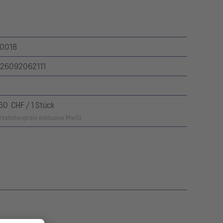
0018
26092062111
,60 CHF / 1 Stück
kslistenpreis exklusive MwSt.