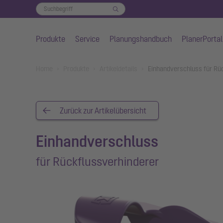
Produkte
Service
Planungshandbuch
PlanerPortal
Zum Hauptinhalt springen
You are here:
Home
Produkte
Artikeldetails
Einhandverschluss für Rü
Zurück zur Artikelübersicht
Einhandverschluss
für Rückflussverhinderer