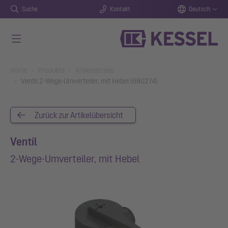
Suche
Kontakt
Deutsch
Zum Hauptinhalt springen
You are here:
Home
Produkte
Artikeldetails
Ventil 2-Wege-Umverteiler, mit Hebel (680274)
Zurück zur Artikelübersicht
Ventil
2-Wege-Umverteiler, mit Hebel