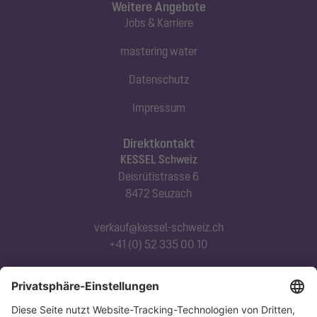
Weitere Angebote
Jobs & Karriere
mastering water
Datenschutz
Impressum
Direktkontakt
KESSEL Schweiz
Deisrütistrasse 6
8472 Seuzach
verkauf@kessel-schweiz.ch
+41 (0) 52 335 00 10
Abonnieren Sie unseren Newsletter
Jetzt anmelden