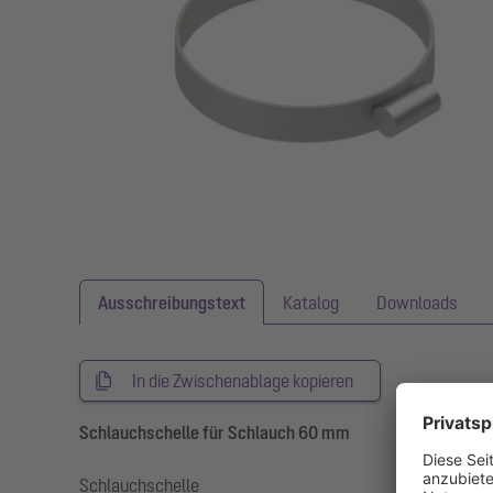
Ausschreibungstext
Katalog
Downloads
In die Zwischenablage kopieren
Schlauchschelle für Schlauch 60 mm
Schlauchschelle