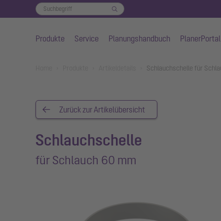
Produkte
Service
Planungshandbuch
PlanerPortal
Zum Hauptinhalt springen
You are here:
Home
Produkte
Artikeldetails
Schlauchschelle für Sch
Zurück zur Artikelübersicht
Schlauchschelle
für Schlauch 60 mm