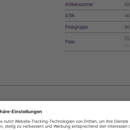
Artikelnummer
68
GTIN
40
Preisgruppe
90
13
Preis
Wer