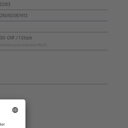
0283
26092067413
,50 CHF / 1 Stück
kslistenpreis exklusive MwSt.