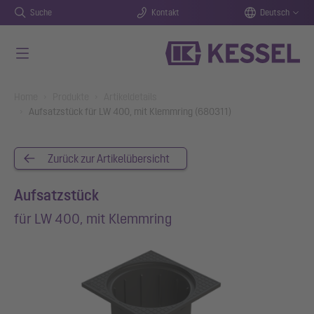
Suche
Kontakt
Deutsch
Zum Hauptinhalt springen
You are here:
Home
Produkte
Artikeldetails
Aufsatzstück für LW 400, mit Klemmring (680311)
Zurück zur Artikelübersicht
Aufsatzstück
für LW 400, mit Klemmring