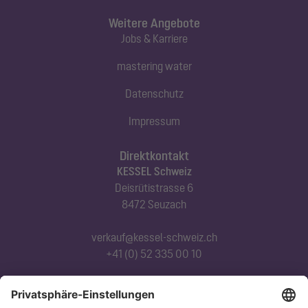
Weitere Angebote
Jobs & Karriere
mastering water
Datenschutz
Impressum
Direktkontakt
KESSEL Schweiz
Deisrütistrasse 6
8472 Seuzach
verkauf@kessel-schweiz.ch
+41 (0) 52 335 00 10
Abonnieren Sie unseren Newsletter