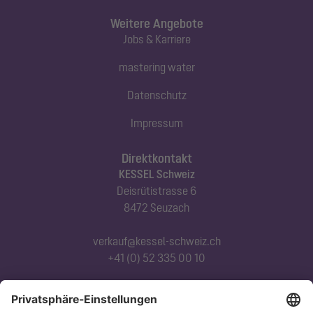
Weitere Angebote
Jobs & Karriere
mastering water
Datenschutz
Impressum
Direktkontakt
KESSEL Schweiz
Deisrütistrasse 6
8472 Seuzach
verkauf@kessel-schweiz.ch
+41 (0) 52 335 00 10
Abonnieren Sie unseren Newsletter