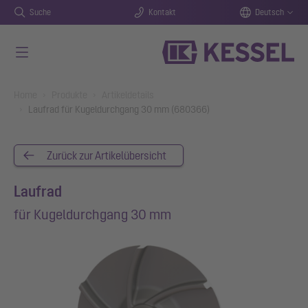
Suche
Kontakt
Deutsch
Zum Hauptinhalt springen
You are here:
Home
Produkte
Artikeldetails
Laufrad für Kugeldurchgang 30 mm (680366)
Zurück zur Artikelübersicht
Laufrad
für Kugeldurchgang 30 mm