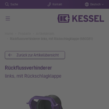
Suche
Kontakt
Deutsch
Zum Hauptinhalt springen
You are here:
Home
Produkte
Artikeldetails
Rückflussverhinderer links, mit Rückschlagklappe (680381)
Zurück zur Artikelübersicht
Rückflussverhinderer
links, mit Rückschlagklappe