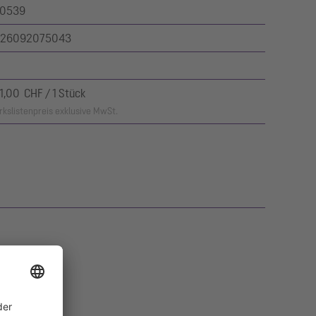
0539
26092075043
1,00 CHF / 1 Stück
kslistenpreis exklusive MwSt.