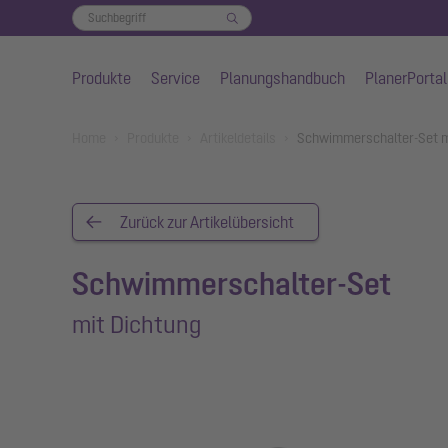
Produkte
Service
Planungshandbuch
PlanerPortal
Zum Hauptinhalt springen
You are here:
Home
Produkte
Artikeldetails
Schwimmerschalter-Set m
Zurück zur Artikelübersicht
Schwimmerschalter-Set
mit Dichtung