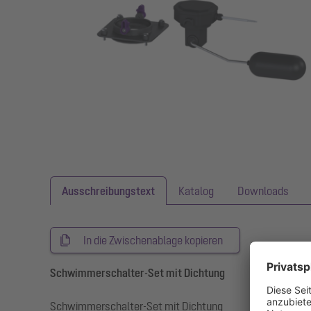
Ausschreibungstext
Katalog
Downloads
In die Zwischenablage kopieren
Schwimmerschalter-Set mit Dichtung
Schwimmerschalter-Set mit Dichtung