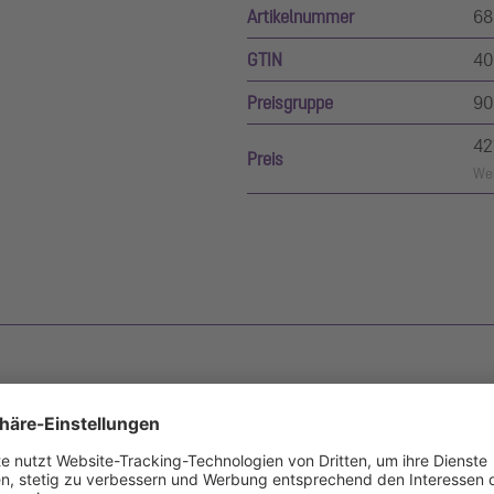
Artikelnummer
68
GTIN
40
Preisgruppe
90
42
Preis
Wer