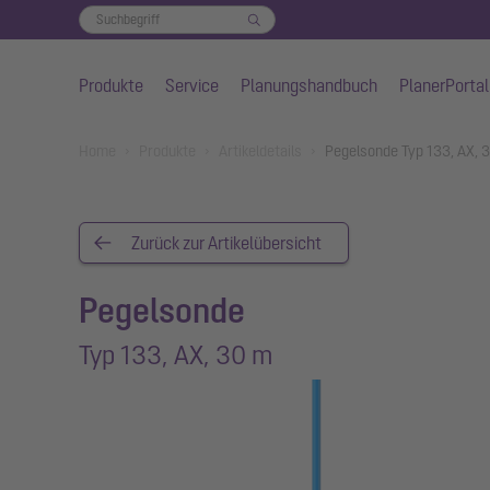
Produkte
Service
Planungshandbuch
PlanerPortal
Zum Hauptinhalt springen
You are here:
Home
Produkte
Artikeldetails
Pegelsonde Typ 133, AX, 
Zurück zur Artikelübersicht
Pegelsonde
Typ 133, AX, 30 m