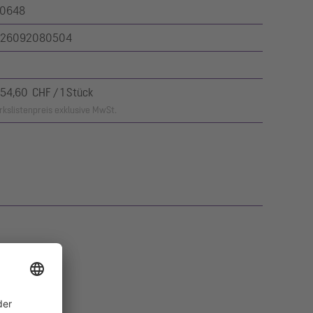
0648
26092080504
154,60 CHF / 1 Stück
kslistenpreis exklusive MwSt.