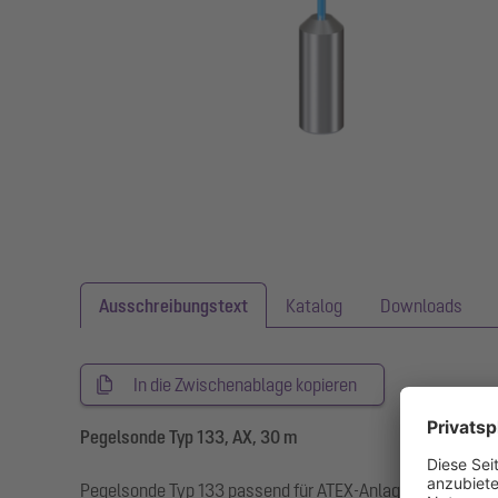
Ausschreibungstext
Katalog
Downloads
In die Zwischenablage kopieren
Pegelsonde Typ 133, AX, 30 m
Pegelsonde Typ 133 passend für ATEX-Anlagen