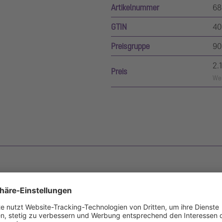
Artikelnummer
68
GTIN
40
Preisgruppe
90
2.
Preis
Wer