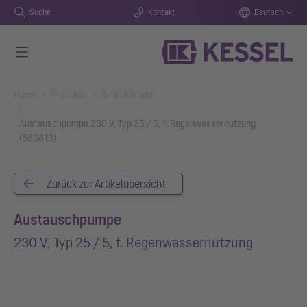
Suche
Kontakt
Deutsch
Zum Hauptinhalt springen
You are here:
Home
Produkte
Artikeldetails
Austauschpumpe 230 V, Typ 25 / 5, f. Regenwassernutzung
(680819)
Zurück zur Artikelübersicht
Austauschpumpe
230 V, Typ 25 / 5, f. Regenwassernutzung