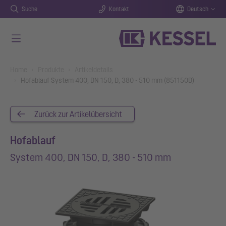
Suche
Kontakt
Deutsch
Zum Hauptinhalt springen
You are here:
Home
Produkte
Artikeldetails
Hofablauf System 400, DN 150, D, 380 - 510 mm (851150D)
Zurück zur Artikelübersicht
Hofablauf
System 400, DN 150, D, 380 - 510 mm