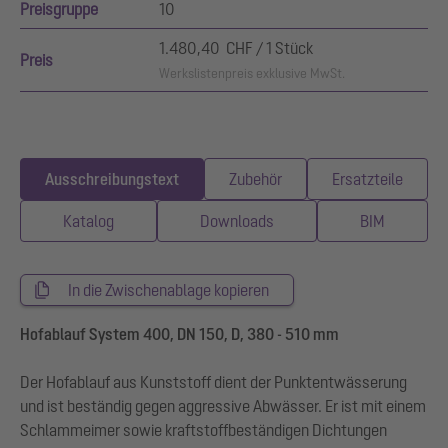
Preisgruppe
10
1.480,40 CHF / 1 Stück
Preis
Werkslistenpreis exklusive MwSt.
Ausschreibungstext
Zubehör
Ersatzteile
Katalog
Downloads
BIM
In die Zwischenablage kopieren
Hofablauf System 400, DN 150, D, 380 - 510 mm
Der Hofablauf aus Kunststoff dient der Punktentwässerung
und ist beständig gegen aggressive Abwässer. Er ist mit einem
Schlammeimer sowie kraftstoffbeständigen Dichtungen