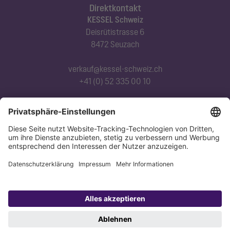
Direktkontakt
KESSEL Schweiz
Deisrütistrasse 6
8472 Seuzach
verkauf@kessel-schweiz.ch
+41 (0) 52 335 00 10
Abonnieren Sie unseren Newsletter
Jetzt anmelden
Datenschutz
Impressum
Copyright 1998-2026 KESSEL SE + Co. KG, Bahnhofstraße 31, 85101 Lenting,
Deutschland