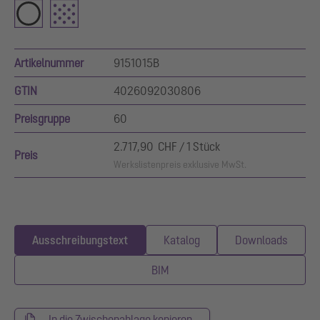
Artikelnummer
9151015B
GTIN
4026092030806
Preisgruppe
60
2.717,90 CHF / 1 Stück
Preis
Werkslistenpreis exklusive MwSt.
Ausschreibungstext
Katalog
Downloads
BIM
In die Zwischenablage kopieren