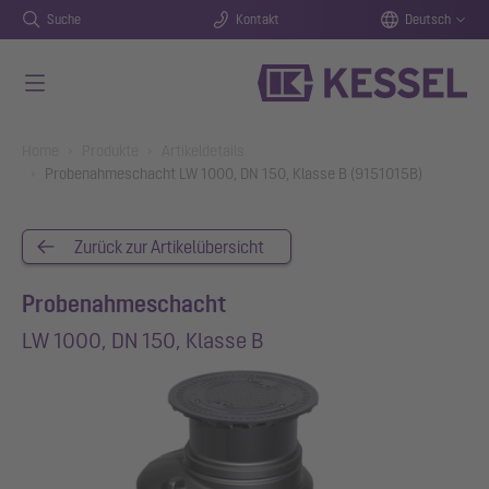
Suche
Kontakt
Deutsch
Zum Hauptinhalt springen
You are here:
Home
Produkte
Artikeldetails
Probenahmeschacht LW 1000, DN 150, Klasse B (9151015B)
Zurück zur Artikelübersicht
Probenahmeschacht
LW 1000, DN 150, Klasse B