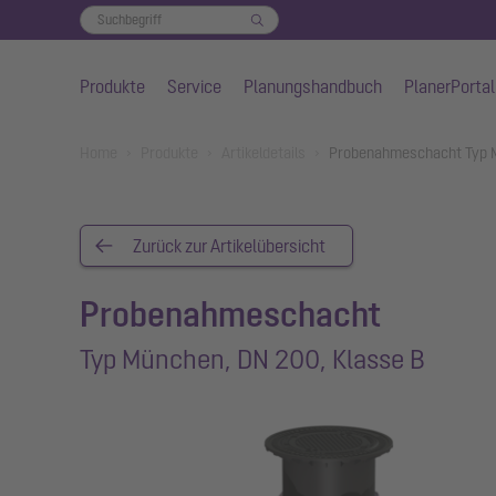
Produkte
Service
Planungshandbuch
PlanerPortal
Zum Hauptinhalt springen
You are here:
Home
Produkte
Artikeldetails
Probenahmeschacht Typ M
Zurück zur Artikelübersicht
Probenahmeschacht
Typ München, DN 200, Klasse B