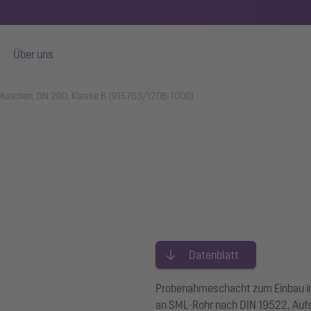
Über uns
ünchen, DN 200, Klasse B (915763/120B-1000)
Datenblatt
Probenahmeschacht zum Einbau ins
an SML-Rohr nach DIN 19522, Aufs