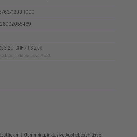
5763/120B-1000
26092055489
253,20 CHF / 1 Stück
kslistenpreis exklusive MwSt.
tzstück mit Klemmring, inklusive Aushebeschlüssel