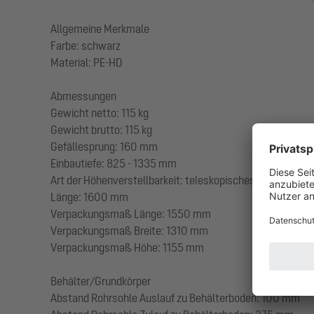
Allgemeine Merkmale
Farbe: schwarz
Material: PE-HD
Abmessungen
Gewicht netto: 115 kg
Gewicht brutto: 115 kg
Gefällesprung: 160 mm
Einbautiefe: 825 - 1335 mm
Art der Höhenverstellbarkeit: teleskopisches Aufsatzstü
Länge: 1600 mm
Verpackungsmaß Länge: 1550 mm
Verpackungsmaß Breite: 1310 mm
Verpackungsmaß Höhe: 1155 mm
Behälter/Grundkörper
Abstand Rohrsohle Auslauf zu Behälterboden: 100 mm