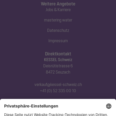
Weitere Angebote
Jobs & Karriere
mastering water
Datenschutz
Impressum
Direktkontakt
KESSEL Schweiz
Deisrütistrasse 6
8472 Seuzach
verkauf@kessel-schweiz.ch
+41 (0) 52 335 00 10
Abonnieren Sie unseren Newsletter
Jetzt anmelden