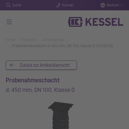
Suche
Kontakt
Deutsch
Zum Hauptinhalt springen
You are here:
Home
Produkte
Artikeldetails
Probenahmeschacht d: 450 mm, DN 100, Klasse D (915881D)
Zurück zur Artikelübersicht
Probenahmeschacht
d: 450 mm, DN 100, Klasse D