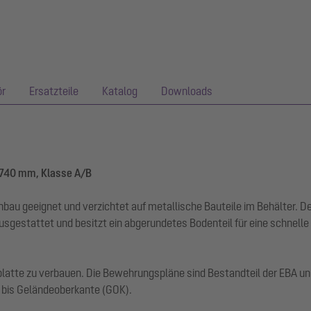
ör
Ersatzteile
Katalog
Downloads
1740 mm, Klasse A/B
einbau geeignet und verzichtet auf metallische Bauteile im Behälter
usgestattet und besitzt ein abgerundetes Bodenteil für eine schnell
platte zu verbauen. Die Bewehrungspläne sind Bestandteil der EBA und
 bis Geländeoberkante (GOK).