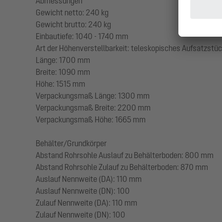
Abmessungen
Gewicht netto: 240 kg
Gewicht brutto: 240 kg
Einbautiefe: 1040 - 1740 mm
Art der Höhenverstellbarkeit: teleskopisches Aufsatzstüc
Länge: 1700 mm
Breite: 1090 mm
Höhe: 1515 mm
Verpackungsmaß Länge: 1300 mm
Verpackungsmaß Breite: 2200 mm
Verpackungsmaß Höhe: 1665 mm
Behälter/Grundkörper
Abstand Rohrsohle Auslauf zu Behälterboden: 800 mm
Abstand Rohrsohle Zulauf zu Behälterboden: 870 mm
Auslauf Nennweite (DA): 110 mm
Auslauf Nennweite (DN): 100
Zulauf Nennweite (DA): 110 mm
Zulauf Nennweite (DN): 100