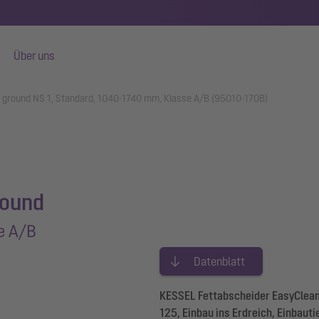
Über uns
 ground NS 1, Standard, 1040-1740 mm, Klasse A/B (95010-170B)
round
e A/B
Datenblatt
KESSEL Fettabscheider EasyClean 
125, Einbau ins Erdreich, Einbaut