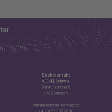
Direktkontakt
KESSEL Schweiz
Deisrütistrasse 6
8472 Seuzach
verkauf@kessel-schweiz.ch
+41 (0) 52 335 00 10