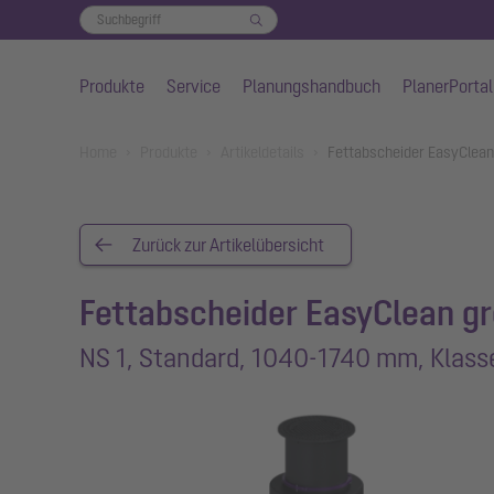
Produkte
Service
Planungshandbuch
PlanerPortal
Zum Hauptinhalt springen
You are here:
Home
Produkte
Artikeldetails
Fettabscheider EasyClean
Zurück zur Artikelübersicht
Fettabscheider EasyClean g
NS 1, Standard, 1040-1740 mm, Klass