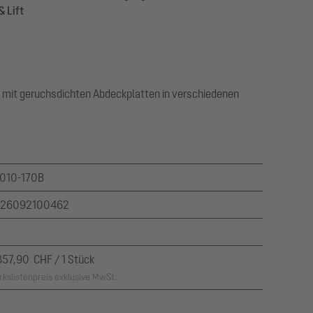
& Lift
 mit geruchsdichten Abdeckplatten in verschiedenen
010-170B
26092100462
857,90 CHF / 1 Stück
kslistenpreis exklusive MwSt.