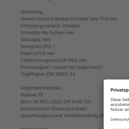
Ausführung
Hinweis Einbau: Erdeinbau frostfreie Tiefe 1700 mm
Entsorgungsvariante: Standard
Schredder-Mix-System: nein
Schauglas: nein
Nenngröße (NS): 1
SonicControl: nein
Fülleinrichtung nach DIN 1988: nein
Entsorgungsart: manuell mit Saugschlauch
Tragfähigkeit (DIN 19901): E4
Allgemeine Merkmale
Material: PE
Norm: EN 1825: 2004, DIN 4040-100
Einbausituation: Einbau ins Erdreich
Auslieferungszustand: installationsfertig (Verbindungstei