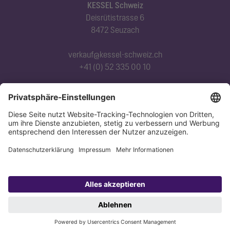
KESSEL Schweiz
Deisrütistrasse 6
8472 Seuzach
verkauf@kessel-schweiz.ch
+41 (0) 52 335 00 10
Abonnieren Sie unseren Newsletter
Jetzt anmelden
Datenschutz
Impressum
Copyright 1998-2026 KESSEL SE + Co. KG, Bahnhofstraße 31, 85101 Lenting,
Deutschland