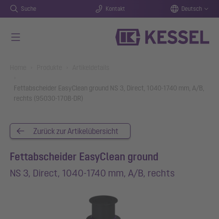
Suche
Kontakt
Deutsch
Zum Hauptinhalt springen
You are here:
Home
Produkte
Artikeldetails
Fettabscheider EasyClean ground NS 3, Direct, 1040-1740 mm, A/B,
rechts (95030-170B-DR)
Zurück zur Artikelübersicht
Fettabscheider EasyClean ground
NS 3, Direct, 1040-1740 mm, A/B, rechts